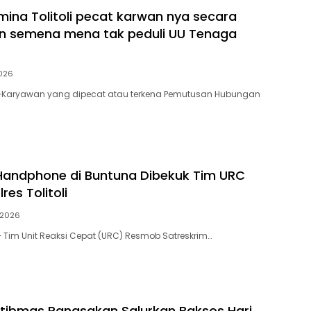
mina Tolitoli pecat karwan nya secara
n semena mena tak peduli UU Tenaga
2026
Karyawan yang dipecat atau terkena Pemutusan Hubungan
 Handphone di Buntuna Dibekuk Tim URC
es Tolitoli
 2026
Tim Unit Reaksi Cepat (URC) Resmob Satreskrim…
ibmas Panasakan Salurkan Baksos Hari