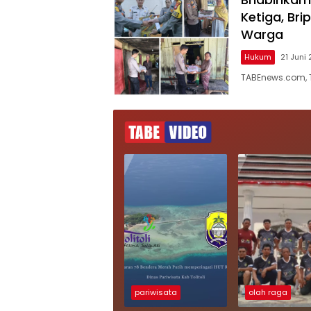
Ketiga, Br
Warga
Hukum
21 Juni
TABEnews.com, T
pariwisata
olah raga