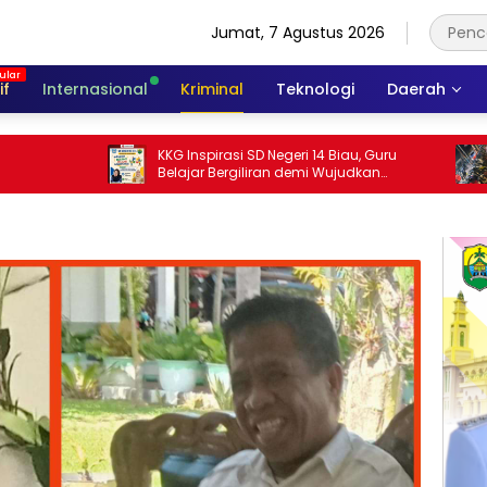
Jumat, 7 Agustus 2026
if
Internasional
Kriminal
Teknologi
Daerah
KKG Inspirasi SD Negeri 14 Biau, Guru
KASAT LANTAS POLRE
Belajar Bergiliran demi Wujudkan
LANGSUNG OPRASI 
Pendidikan Inklusif Berkualitas
BOGAR,INGINKAN W
MALAM HARI