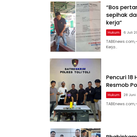
“Bos perta
sepihak da
kerja”
Hukum
6 Juli 
TABEnews.com,–
Kerja…
Pencuri 18
Resmob Polr
Hukum
28 Juni
TABEnews.com,– 
Bhabinkamt