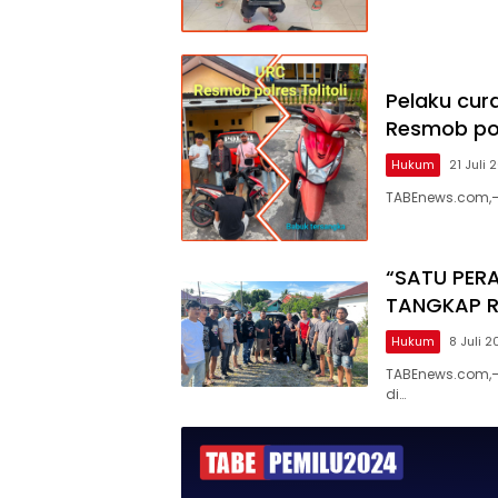
Pelaku cur
Resmob polr
Hukum
21 Juli 
TABEnews.com,–
“SATU PER
TANGKAP R
Hukum
8 Juli 
TABEnews.com,–
di…