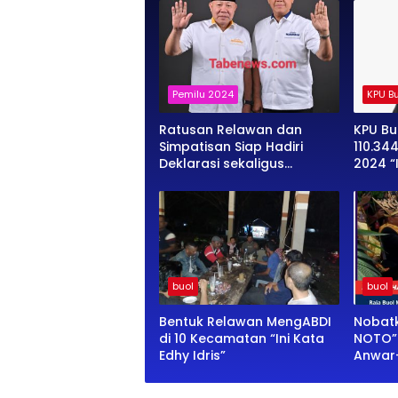
Pemilu 2024
KPU Bu
Ratusan Relawan dan
KPU Bu
Simpatisan Siap Hadiri
110.34
Deklarasi sekaligus
2024 “
Pelantikan Relawan
KPU Na
“MENGABDI”
buol
buol
Bentuk Relawan MengABDI
Nobatk
di 10 Kecamatan “Ini Kata
NOTO” 
Edhy Idris”
Anwar-
Rakyat