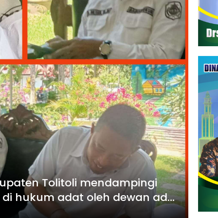
upaten Tolitoli mendampingi
h di hukum adat oleh dewan adat
ke Polres Tolitoli