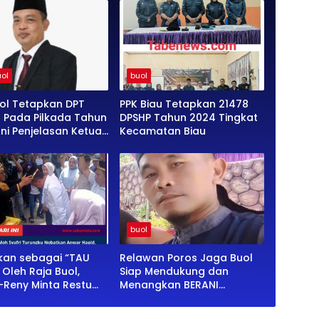
ol
buol
ol Tetapkan DPT
PPK Biau Tetapkan 21478
4 Pada Pilkada Tahun
DPSHP Tahun 2024 Tingkat
Ini Penjelasan Ketua
Kecamatan Biau
nang SE”
buol
an sebagai “TAU
Relawan Poros Jaga Buol
Oleh Raja Buol,
Siap Mendukung dan
Reny Minta Restu
Menangkan BERANI
 Buol
MENGABDI di Kabupaten
Buol