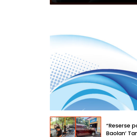
“Reserse p
Baolan’ Ta