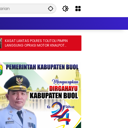
S TOLITOLI PIMPIN
Kapolsek Basidondo Inisiasi Perbaikan
MOTOR KNALPOT
Jembatan Penghubung Dua Dusun di
ARGA TIDUR NYAMAN DI
Desa Kayulompa