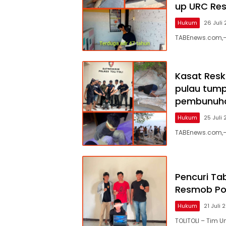
up URC Res
Hukum
26 Juli
TABEnews.com,–Ke
Kasat Reskr
pulau tum
pembunuhan’
Hukum
25 Juli
TABEnews.com,–U
Pencuri Ta
Resmob Pol
Hukum
21 Juli 
TOLITOLI – Tim 