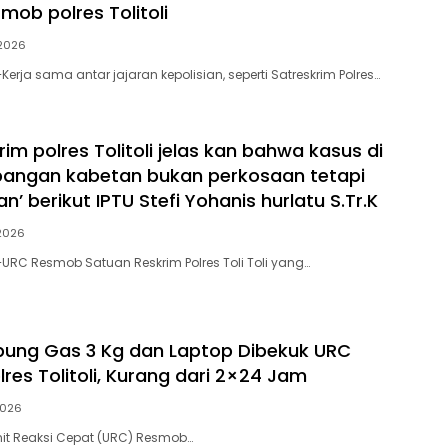
mob polres Tolitoli
 2026
rja sama antar jajaran kepolisian, seperti Satreskrim Polres…
im polres Tolitoli jelas kan bahwa kasus di
pangan kabetan bukan perkosaan tetapi
 berikut IPTU Stefi Yohanis hurlatu S.Tr.K
 2026
RC Resmob Satuan Reskrim Polres Toli Toli yang…
bung Gas 3 Kg dan Laptop Dibekuk URC
res Tolitoli, Kurang dari 2×24 Jam
2026
Unit Reaksi Cepat (URC) Resmob…