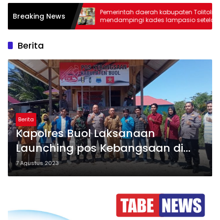
Perbaikan
Pemerintah daerah kabupaten Tolitoli
Breaking News
usun di
mendampingi kades lampasio setelah
di hukum adat oleh dewan adat buat
laporan dan aduan ke Polres Tolitoli
Berita
Berita
Kapolres Buol Laksanaan
Launching pos Kebangsaan di
Kab Buol Sulawesi Tengah Sukses
7 Agustus 2023