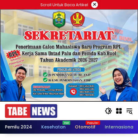
Langsung
×
Scroll Untuk Baca Artikel
ke
konten
Pemilu 2024
Kesehatan
Otomotif
Internasional