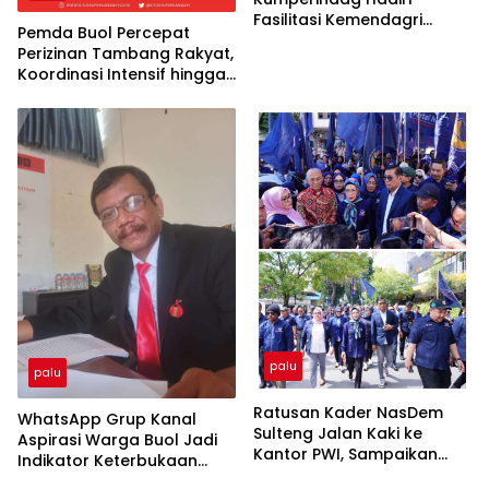
Fasilitasi Kemendagri
Pemda Buol Percepat
Terkait Dualisme
Perizinan Tambang Rakyat,
Kepengurusan Koptan
Koordinasi Intensif hingga
Plasma Amanah
Tingkat Provinsi
palu
palu
Ratusan Kader NasDem
WhatsApp Grup Kanal
Sulteng Jalan Kaki ke
Aspirasi Warga Buol Jadi
Kantor PWI, Sampaikan
Indikator Keterbukaan
Sikap atas Pemberitaan
Informasi Publik