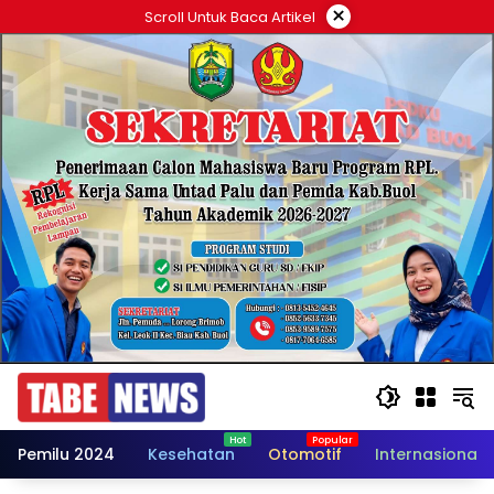
Langsung
×
Scroll Untuk Baca Artikel
ke
konten
Pemilu 2024
Kesehatan
Otomotif
Internasional