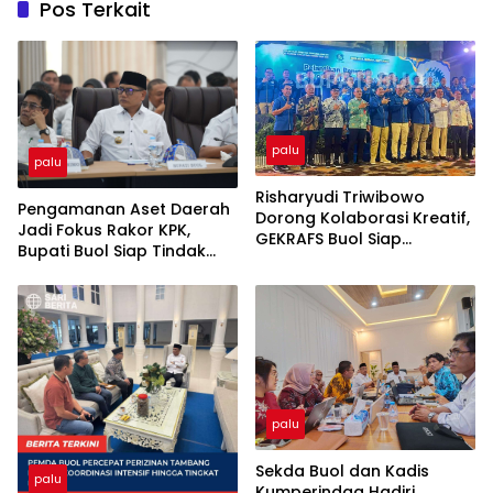
Pos Terkait
palu
palu
Risharyudi Triwibowo
Pengamanan Aset Daerah
Dorong Kolaborasi Kreatif,
Jadi Fokus Rakor KPK,
GEKRAFS Buol Siap
Bupati Buol Siap Tindak
Gerakkan Ekonomi Daerah
Lanjuti Rekomendasi
palu
Sekda Buol dan Kadis
palu
Kumperindag Hadiri