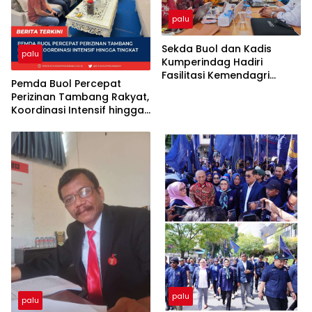
palu
Sekda Buol dan Kadis
palu
Kumperindag Hadiri
Fasilitasi Kemendagri
Pemda Buol Percepat
Terkait Dualisme
Perizinan Tambang Rakyat,
Kepengurusan Koptan
Koordinasi Intensif hingga
Plasma Amanah
Tingkat Provinsi
palu
palu