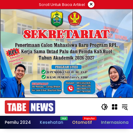
Langsung
×
Scroll Untuk Baca Artikel
ke
konten
Pemilu 2024
Kesehatan
Otomotif
Internasional