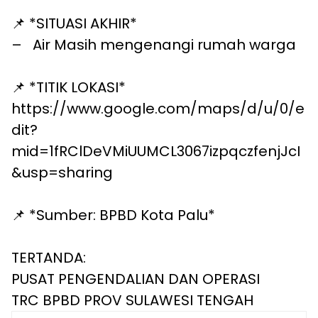
📌 *SITUASI AKHIR*
–
Air Masih mengenangi rumah warga
📌 *TITIK LOKASI*
https://www.google.com/maps/d/u/0/e
dit?
mid=1fRClDeVMiUUMCL3067izpqczfenjJcI
&usp=sharing
📌 *Sumber: BPBD Kota Palu*
TERTANDA:
PUSAT PENGENDALIAN DAN OPERASI
TRC BPBD PROV SULAWESI TENGAH