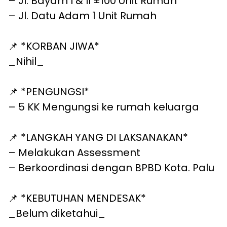
–
Jl. Bayam I & II ±100 Unit Rumah
–
Jl. Datu Adam 1 Unit Rumah
📌 *KORBAN JIWA*
_Nihil_
📌 *PENGUNGSI*
–
5 KK Mengungsi ke rumah keluarga
📌 *LANGKAH YANG DI LAKSANAKAN*
– Melakukan Assessment
– Berkoordinasi dengan BPBD Kota. Palu
📌 *KEBUTUHAN MENDESAK*
_Belum diketahui_