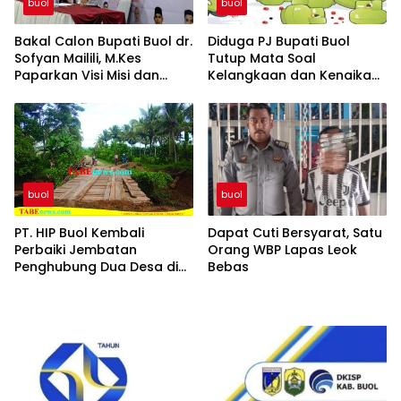
buol
buol
Bakal Calon Bupati Buol dr.
Diduga PJ Bupati Buol
Sofyan Mailili, M.Kes
Tutup Mata Soal
Paparkan Visi Misi dan
Kelangkaan dan Kenaikan
Program Menuju
Gas Elpiji 3 Kg di Tingkat
Pembangunan Buol
Pangkalan dan Pengecer
Berkelanjutan
buol
buol
PT. HIP Buol Kembali
Dapat Cuti Bersyarat, Satu
Perbaiki Jembatan
Orang WBP Lapas Leok
Penghubung Dua Desa di
Bebas
Kecamatan Bukal