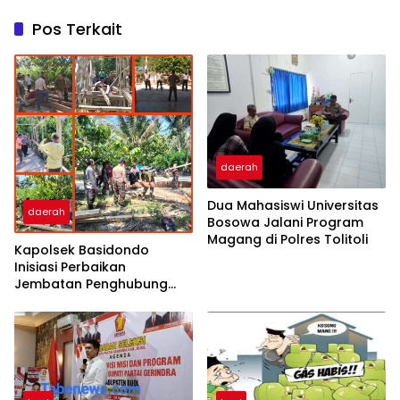
Pos Terkait
daerah
Dua Mahasiswi Universitas
daerah
Bosowa Jalani Program
Magang di Polres Tolitoli
Kapolsek Basidondo
Inisiasi Perbaikan
Jembatan Penghubung
Dua Dusun di Desa
Kayulompa