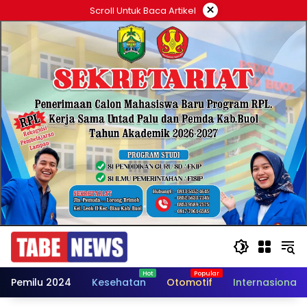
Langsung
×
Scroll Untuk Baca Artikel
ke
konten
Pemilu 2024
Kesehatan
Otomotif
Internasional