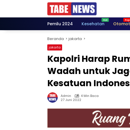
Langsung
ke
konten
Pemilu 2024
Kesehatan
Otomot
Beranda
jakarta
jakarta
Kapolri Harap Ru
Wadah untuk Jag
Kesatuan Indones
Admin
4 Min Baca
27 Juni 2022