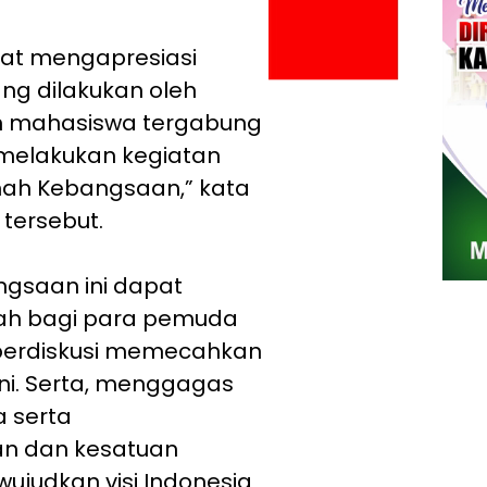
ngat mengapresiasi
ang dilakukan oleh
 mahasiswa tergabung
melakukan kegiatan
mah Kebangsaan,” kata
 tersebut.
ngsaan ini dapat
dah bagi para pemuda
berdiskusi memecahkan
kini. Serta, menggagas
a serta
n dan kesatuan
ujudkan visi Indonesia