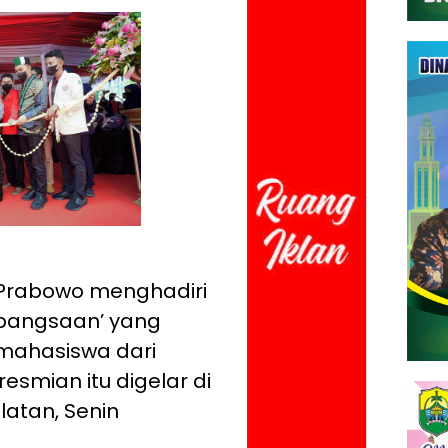
it Prabowo menghadiri
ebangsaan’ yang
mahasiswa dari
esmian itu digelar di
latan, Senin