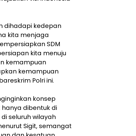
an dihadapi kedepan
na kita menjaga
mempersiapkan SDM
ersiapan kita menuju
kan kemampuan
iapkan kemampuan
reskrim Polri ini.
enginginkan konsep
 hanya dibentuk di
 di seluruh wilayah
menurut Sigit, semangat
uan dan kesatuan