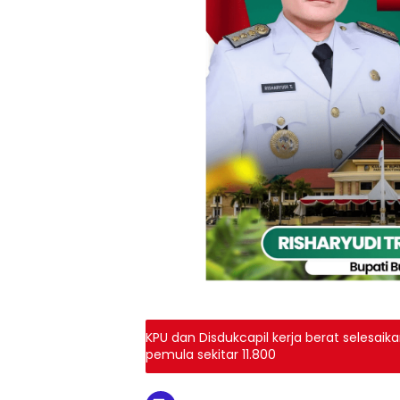
KPU dan Disdukcapil kerja berat selesaika
pemula sekitar 11.800