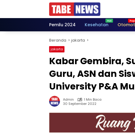
Langsung
ke
konten
Pemilu 2024
Kesehatan
Otomot
Beranda
jakarta
jakarta
Kabar Gembira, Su
Guru, ASN dan Si
University P&A M
Admin
1 Min Baca
30 September 2022