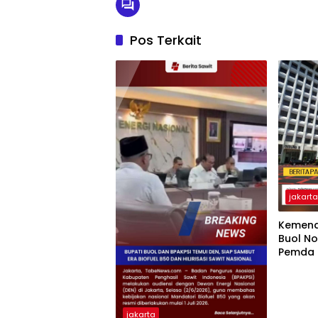
Pos Terkait
jakart
Kemend
Buol No
Pemda 
Lakuka
jakarta