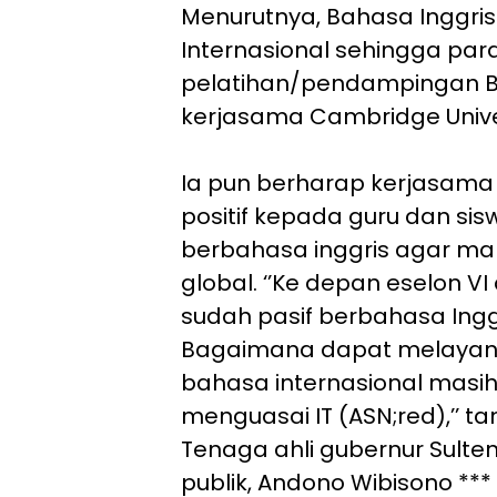
Menurutnya, Bahasa Inggri
Internasional sehingga para
pelatihan/pendampingan Ba
kerjasama Cambridge Unive
Ia pun berharap kerjasama
positif kepada guru dan sisw
berbahasa inggris agar m
global. ‘’Ke depan eselon VI d
sudah pasif berbahasa Inggri
Bagaimana dapat melayani 
bahasa internasional masih 
menguasai IT (ASN;red),’’ t
Tenaga ahli gubernur Sulte
publik, Andono Wibisono *** 