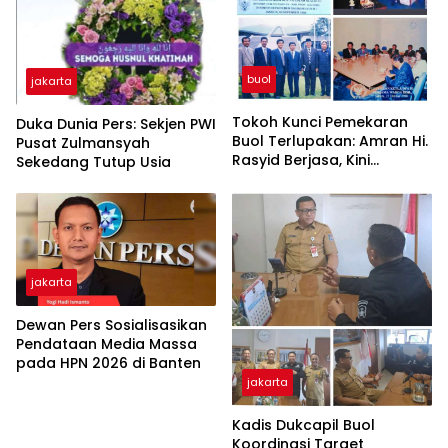
buol
jakarta
Tokoh Kunci Pemekaran
Duka Dunia Pers: Sekjen PWI
Buol Terlupakan: Amran Hi.
Pusat Zulmansyah
Rasyid Berjasa, Kini
Sekedang Tutup Usia
Terabaikan di Tengah Sakit
Keras
jakarta
Dewan Pers Sosialisasikan
Pendataan Media Massa
pada HPN 2026 di Banten
jakarta
Kadis Dukcapil Buol
Koordinasi Target