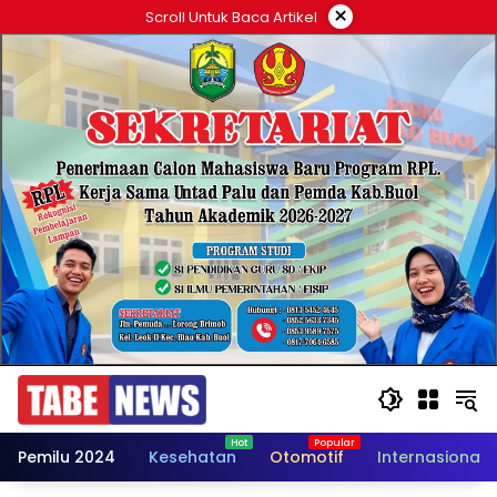
Langsung
×
Scroll Untuk Baca Artikel
ke
konten
Pemilu 2024
Kesehatan
Otomotif
Internasional