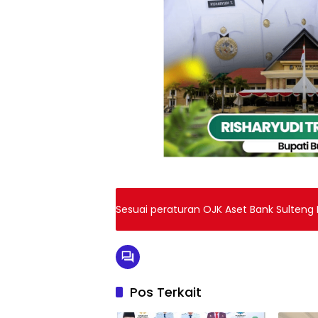
Sesuai peraturan OJK Aset Bank Sulteng 
Pos Terkait