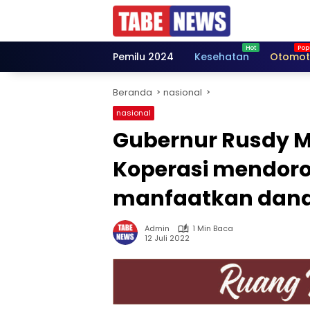
Langsung
ke
konten
Pemilu 2024
Kesehatan
Otomot
Beranda
nasional
nasional
Gubernur Rusdy M
Koperasi mendoro
manfaatkan dan
Admin
1 Min Baca
12 Juli 2022