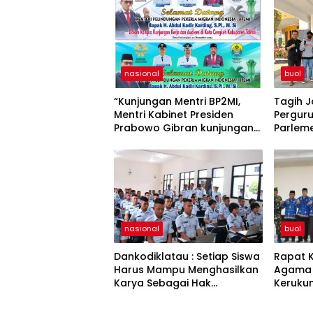
nasional
buol
“Kunjungan Mentri BP2MI,
Tagih J
Mentri Kabinet Presiden
Perguru
Prabowo Gibran kunjungan
Parleme
kerja di Paddumpu, Putra
Demo Ha
Dampal Selatan”
Buol
nasional
buol
Dankodiklatau : Setiap Siswa
Rapat K
Harus Mampu Menghasilkan
Agama 
Karya Sebagai Hak
Kerukun
Kekayaan Intelektual