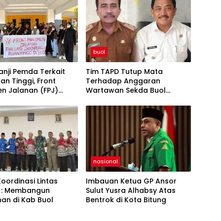
buol
anji Pemda Terkait
Tim TAPD Tutup Mata
an Tinggi, Front
Terhadap Anggaran
n Jalanan (FPJ)
Wartawan Sekda Buol
ri Hardiknas di DPRD
Tinggalkan Luka Bagi
Jurnalis
nasional
oordinasi Lintas
Imbauan Ketua GP Ansor
: Membangun
Sulut Yusra Alhabsy Atas
an di Kab Buol
Bentrok di Kota Bitung