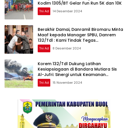
Kodim 1305/BT Gelar Fun Run 5K dan 10K
Tni Ad
14 Desember 2024
Berakhir Damai, Danramil Biromaru Minta
Maaf kepada Manager SPBU, Danrem
132/Tdl : Kami Tindak Tegas
Pelanggaran Disiplin Prajurit
Tni Ad
8 Desember 2024
Korem 132/Tdl Dukung Latihan
Kesiapsiagaan di Bandara Mutiara Sis
Al-Jufri: Sinergi untuk Keamanan
Penerbangan
Tni Ad
15 November 2024