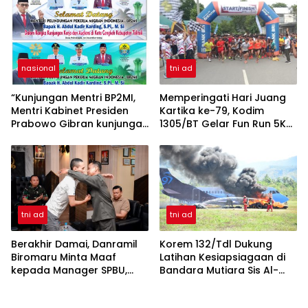
Kades Kwalabesar Iswadi
Is. Suleman
nasional
tni ad
“Kunjungan Mentri BP2MI,
Memperingati Hari Juang
Mentri Kabinet Presiden
Kartika ke-79, Kodim
Prabowo Gibran kunjungan
1305/BT Gelar Fun Run 5K
kerja di Paddumpu, Putra
dan 10K
Dampal Selatan”
tni ad
tni ad
Berakhir Damai, Danramil
Korem 132/Tdl Dukung
Biromaru Minta Maaf
Latihan Kesiapsiagaan di
kepada Manager SPBU,
Bandara Mutiara Sis Al-
Danrem 132/Tdl : Kami
Jufri: Sinergi untuk
Tindak Tegas Pelanggaran
Keamanan Penerbangan