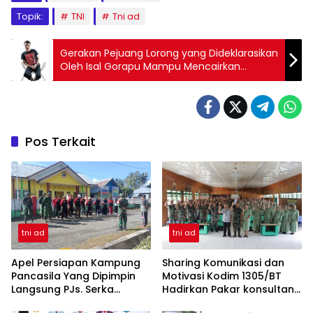
Topik:
TNI
Tni ad
Gerakan Pejuang Lorong yang Dideklarasikan
Oleh Isal Gorapu Mampu Mencairkan
Suasana Pemilu 2024 di Provinsi Gorontalo
Pos Terkait
tni ad
tni ad
Apel Persiapan Kampung
Sharing Komunikasi dan
Pancasila Yang Dipimpin
Motivasi Kodim 1305/BT
Langsung PJs. Serka
Hadirkan Pakar konsultan
Sutrisno Sy Didampingi
komunikasi dan motivator