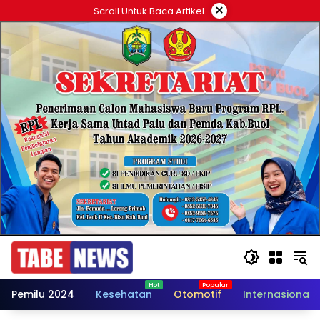
Langsung
×
Scroll Untuk Baca Artikel
ke
konten
Pemilu 2024
Kesehatan
Otomotif
Internasional