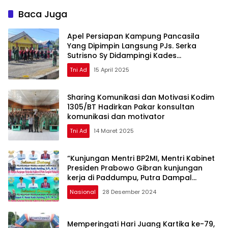
Baca Juga
Apel Persiapan Kampung Pancasila
Yang Dipimpin Langsung PJs. Serka
Sutrisno Sy Didampingi Kades
Kwalabesar Iswadi Is. Suleman
Tni Ad
15 April 2025
Sharing Komunikasi dan Motivasi Kodim
1305/BT Hadirkan Pakar konsultan
komunikasi dan motivator
Tni Ad
14 Maret 2025
“Kunjungan Mentri BP2MI, Mentri Kabinet
Presiden Prabowo Gibran kunjungan
kerja di Paddumpu, Putra Dampal
Selatan”
Nasional
28 Desember 2024
Memperingati Hari Juang Kartika ke-79,