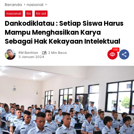
Beranda
nasional
nasional
tni
tni ad
Dankodiklatau : Setiap Siswa Harus
Mampu Menghasilkan Karya
Sebagai Hak Kekayaan Intelektual
660
RM Bantilan
2 Min Baca
3 Januari 2024