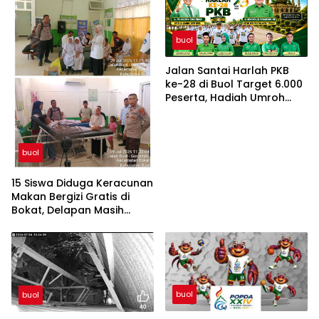
buol
Jalan Santai Harlah PKB
ke-28 di Buol Target 6.000
Peserta, Hadiah Umroh
dan Sepeda Motor
buol
15 Siswa Diduga Keracunan
Makan Bergizi Gratis di
Bokat, Delapan Masih
Dirawat di Puskesmas
buol
buol