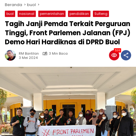
Beranda
buol
buol
nasional
pemerintahan
pendidikan
Sulteng
Tagih Janji Pemda Terkait Perguruan
Tinggi, Front Parlemen Jalanan (FPJ)
Demo Hari Hardiknas di DPRD Buol
536
RM Bantilan
3 Min Baca
3 Mei 2024