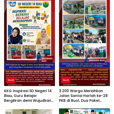
buol
buol
KKG Inspirasi SD Negeri 14
3.200 Warga Meriahkan
Biau, Guru Belajar
Jalan Santai Harlah ke-28
Bergiliran demi Wujudkan
PKB di Buol, Dua Paket
Pendidikan Inklusif
Umroh dan Sepeda Motor
Berkualitas
Jadi Rebutan