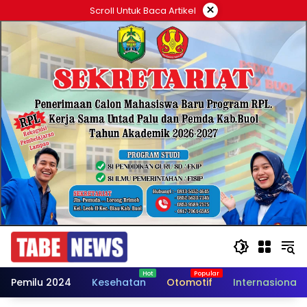
Langsung
×
Scroll Untuk Baca Artikel
ke
konten
Pemilu 2024
Kesehatan
Otomotif
Internasional