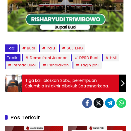
Tag:
Buol
Palu
SULTENG
Topik:
Demo front Jalanan
DPRD Buol
HMI
Pemda Buol
Pendidikan
Tagih janji
Tiga kali loloskan Sabu, perempuan
Salumbia ini akhir dibekuk Satresnarkoba
bawa barang 1 kg
Pos Terkait