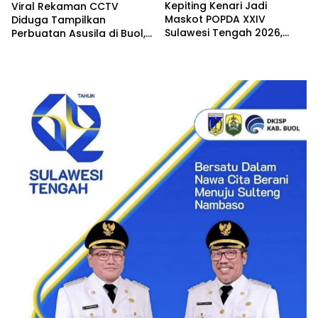
Kepiting Kenari Jadi
Viral Rekaman CCTV
Maskot POPDA XXIV
Diduga Tampilkan
Sulawesi Tengah 2026,
Perbuatan Asusila di Buol,
Buol Angkat Kekayaan
Warga Minta Aparat
Alam dan Siap Sambut 700
Lakukan Penyelidikan
Peserta