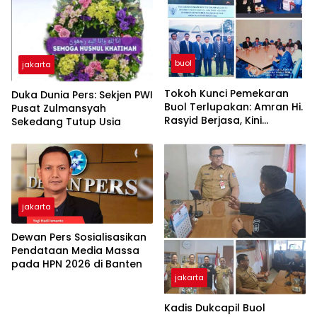
buol
jakarta
Tokoh Kunci Pemekaran
Duka Dunia Pers: Sekjen PWI
Buol Terlupakan: Amran Hi.
Pusat Zulmansyah
Rasyid Berjasa, Kini
Sekedang Tutup Usia
Terabaikan di Tengah Sakit
Keras
jakarta
Dewan Pers Sosialisasikan
Pendataan Media Massa
pada HPN 2026 di Banten
jakarta
Kadis Dukcapil Buol