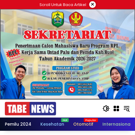
Langsung
×
Scroll Untuk Baca Artikel
ke
konten
Pemilu 2024
Kesehatan
Otomotif
Internasional