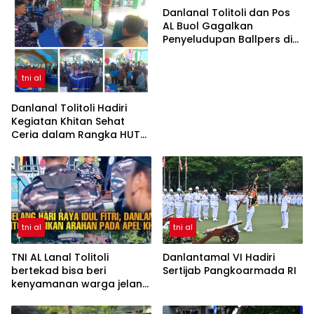
Danlanal Tolitoli dan Pos
AL Buol Gagalkan
Penyeludupan Ballpers di
Perairan Buol
tni al
Danlanal Tolitoli Hadiri
Kegiatan Khitan Sehat
Ceria dalam Rangka HUT
ke-18 Lanal Buol–Tolitoli
tni al
tni al
TNI AL Lanal Tolitoli
Danlantamal VI Hadiri
bertekad bisa beri
Sertijab Pangkoarmada RI
kenyamanan warga jelang
Idul Fitri 1445 H