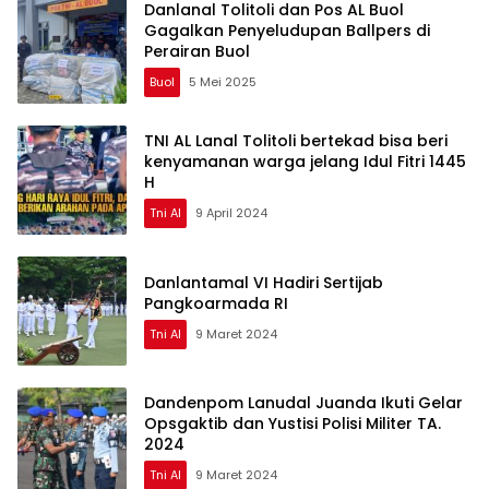
Danlanal Tolitoli dan Pos AL Buol
Gagalkan Penyeludupan Ballpers di
Perairan Buol
Buol
5 Mei 2025
TNI AL Lanal Tolitoli bertekad bisa beri
kenyamanan warga jelang Idul Fitri 1445
H
Tni Al
9 April 2024
Danlantamal VI Hadiri Sertijab
Pangkoarmada RI
Tni Al
9 Maret 2024
Dandenpom Lanudal Juanda Ikuti Gelar
Opsgaktib dan Yustisi Polisi Militer TA.
2024
Tni Al
9 Maret 2024