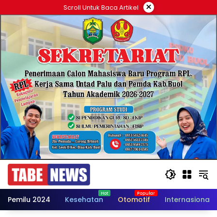
Langsung
×
Scroll Untuk Baca Artikel
ke
konten
Pemilu 2024
Kesehatan
Otomotif
Internasional