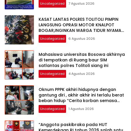
Uncategorized
7 Agustus 2026
KASAT LANTAS POLRES TOLITOLI PIMPIN
LANGSUNG OPRASI MOTOR KNALPOT
BOGAR,INGINKAN WARGA TIDUR NYAMAN
DI MALAM HARI
Uncategorized
6 Agustus 2026
Mahasiswa universitas Bosowa akhirnya
di tempatkan di Ruang baur SIM
satlantas polres Tolitoli siang ini
Uncategorized
4 Agustus 2026
Oknum PPPK akhiri hidupnya dengan
gantung diri , akhir akhir ini terlalu berat
beban hidup “Cerita korban semasa
hidup”
Uncategorized
1 Agustus 2026
“Anggota paskibraka pada HUT
Kemerdekaan RI tahun 2026 salah satu