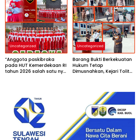
Uncategorized
Uncategorized
“Anggota paskibraka
Barang Bukti Berkekuatan
pada HUT Kemerdekaan RI
Hukum Tetap
tahun 2026 salah satu nya
Dimusnahkan, Kejari Tolitoli
putri cantik Kapolsek
Tegaskan SOP
Baolan IPTU Samir
Pengelolaan Babuk Sesuai
Muhammad SH MH yuk
Aturan
kenali”