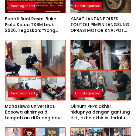
Uncategorized
Uncategorized
Bupati Buol Resmi Buka
KASAT LANTAS POLRES
Piala Ketua TKBM Leok
TOLITOLI PIMPIN LANGSUNG
2026, Tegaskan: “Yang
OPRASI MOTOR KNALPOT
Ditendang Bola, Bukan
BOGAR,INGINKAN WARGA
Kaki!”
TIDUR NYAMAN DI MALAM
HARI
Uncategorized
Uncategorized
Mahasiswa universitas
Oknum PPPK akhiri
Bosowa akhirnya di
hidupnya dengan gantung
tempatkan di Ruang baur
diri , akhir akhir ini terlalu
SIM satlantas polres
berat beban hidup “Cerita
Tolitoli siang ini
korban semasa hidup”