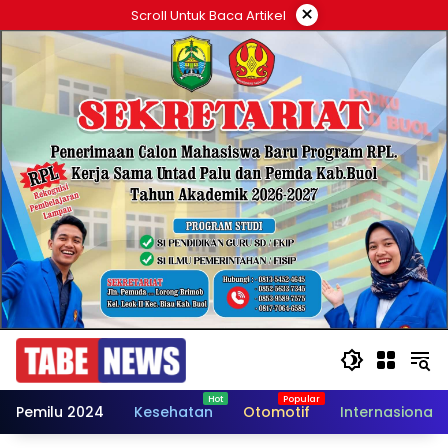
Langsung
×
Scroll Untuk Baca Artikel
ke
konten
Pemilu 2024
Kesehatan
Otomotif
Internasional