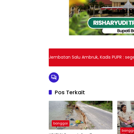
Jembatan Salu Ambruk, Kadis PUPR : seger
Pos Terkait
banggai
bangg