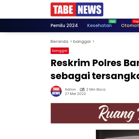
Langsung
ke
konten
Pemilu 2024
Kesehatan
Otomot
Beranda
banggai
banggai
Reskrim Polres Ba
sebagai tersangk
Admin
2 Min Baca
27 Mei 2022