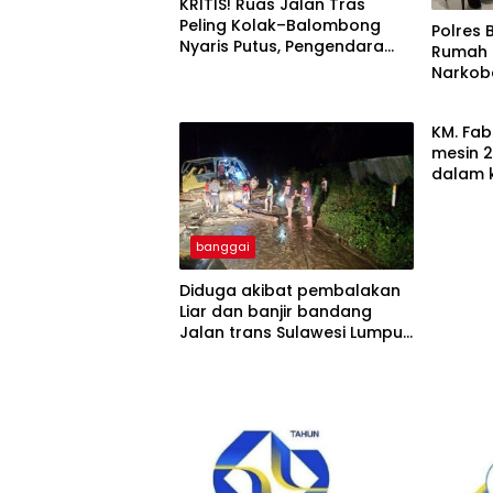
KRITIS! Ruas Jalan Tras
Peling Kolak–Balombong
Polres 
Nyaris Putus, Pengendara
Rumah 
Terancam Celaka
Narkob
KM. Fab
mesin 2
dalam 
banggai
Diduga akibat pembalakan
Liar dan banjir bandang
Jalan trans Sulawesi Lumpuh
Total di Desa Huhak