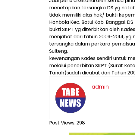
Jadi perlu diketahui oleh semua pi
menetapkan tersangka DS yg nota
tidak memiliki alas hak/ bukti kepem
Honbola Kec. Batui Kab. Banggai. DS
bukti SKPT yg diterbitkan oleh Kades
menjabat dari tahun 2009-2014, yg
tersangka dalam perkara pemalsuan 
Sulteng.
kewenangan Kades sendiri untuk me
melalui penerbitan SKPT (Surat Ke
Tanah)sudah dicabut dari Tahun 200
admin
Post Views:
298