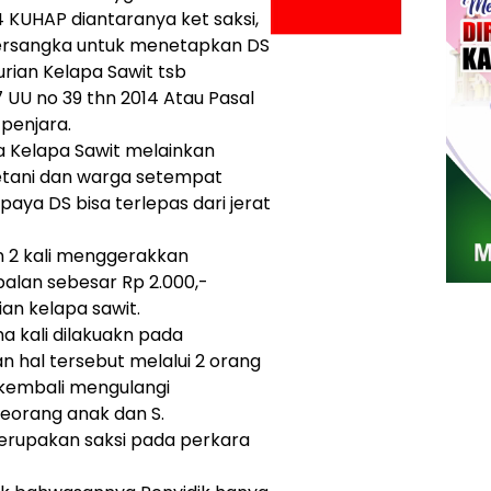
 KUHAP diantaranya ket saksi,
t tersangka untuk menetapkan DS
rian Kelapa Sawit tsb
 UU no 39 thn 2014 Atau Pasal
penjara.
 Kelapa Sawit melainkan
tani dan warga setempat
aya DS bisa terlepas dari jerat
n 2 kali menggerakkan
lan sebesar Rp 2.000,-
an kelapa sawit.
a kali dilakuakn pada
 hal tersebut melalui 2 orang
kembali mengulangi
orang anak dan S.
erupakan saksi pada perkara