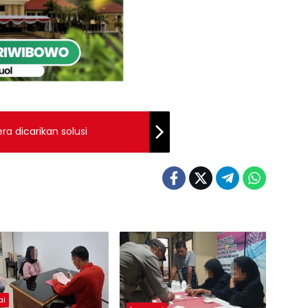
a dicarikan solusi
ai