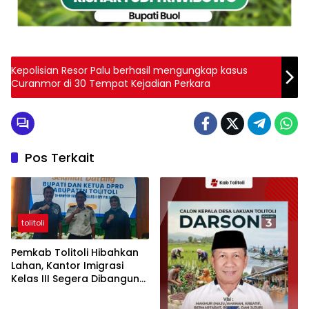
Kepolisian Resor Palu berhasil mengungkap kasus
Curanmor di 30 Tempat Kejadian Perkara
Pos Terkait
tolitoli
Pemkab Tolitoli Hibahkan
Lahan, Kantor Imigrasi
Kelas III Segera Dibangun
untuk Permudah Layanan
Paspor