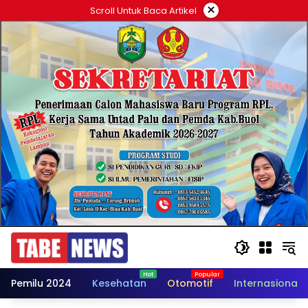
Langsung
×
Scroll Untuk Baca Artikel
ke
konten
Pemilu 2024
Kesehatan
Otomotif
Internasional