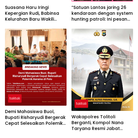
Suasana Haru Iringi
“Satuan Lantas jaring 26
Kepergian Rudi, Babinsa
kendaraan dengan system
Kelurahan Baru Wakili
hunting patroli: Ini pesan
Keluarga Sampaikan
IPTU Suparjan Bakri S.A.P”
Permohonan Maaf
tolitoli
tolitoli
Demi Mahasiswa Buol,
Wakapolres Tolitoli
Bupati Risharyudi Bergerak
Berganti, Kompol Nana
Cepat Selesaikan Polemik
Taryana Resmi Jabat
Asrama di Palu
Posisi Baru