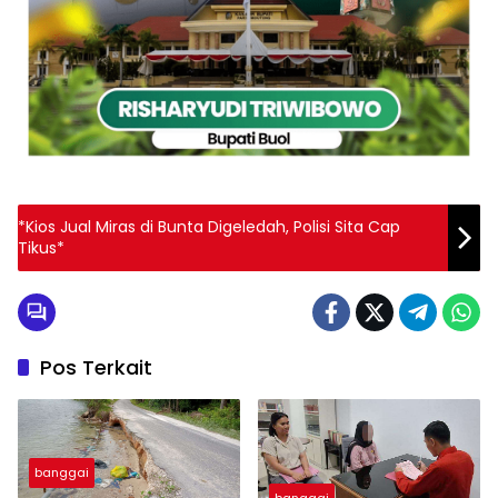
*Kios Jual Miras di Bunta Digeledah, Polisi Sita Cap
Tikus*
Pos Terkait
banggai
banggai