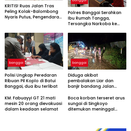
KRITIS! Ruas Jalan Tras
Peling Kolak–Balombong
Polres Banggai Serahkan
Nyaris Putus, Pengendara
Ibu Rumah Tangga,
Terancam Celaka
Tersangka Narkoba ke
Kejaksaan
banggai
banggai
Polisi Ungkap Peredaran
Diduga akibat
Ribuan Pil Koplo di Batui
pembalakan Liar dan
Banggai, dua ibu terlibat
banjir bandang Jalan
trans Sulawesi Lumpuh
Total di Desa Huhak
KM. Fabuayyi GT 21 mati
Boca korban terseret arus
mesin 20 orang dievakuasi
sungai di Singkoyo
dalam keadaan selamat
ditemukan meninggal
Dunia