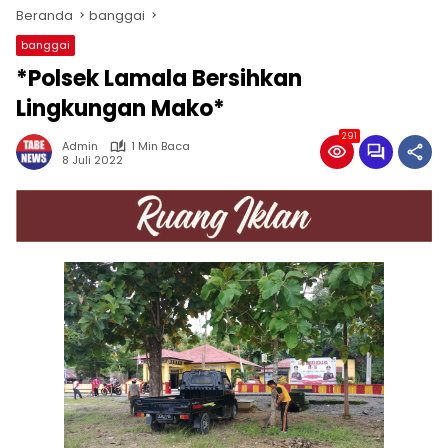
Beranda
banggai
banggai
*Polsek Lamala Bersihkan
Lingkungan Mako*
291
Admin
1 Min Baca
8 Juli 2022