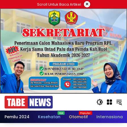
Langsung
×
Scroll Untuk Baca Artikel
ke
konten
Pemilu 2024
Kesehatan
Otomotif
Internasional