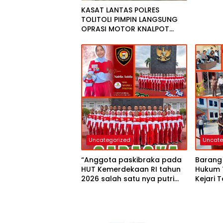
KASAT LANTAS POLRES
TOLITOLI PIMPIN LANGSUNG
OPRASI MOTOR KNALPOT
BOGAR,INGINKAN WARGA
TIDUR NYAMAN DI MALAM
HARI
Uncategorized
Uncate
“Anggota paskibraka pada
Barang 
HUT Kemerdekaan RI tahun
Hukum 
2026 salah satu nya putri
Kejari 
cantik Kapolsek Baolan IPTU
Pengel
Samir Muhammad SH MH yuk
Aturan
kenali”