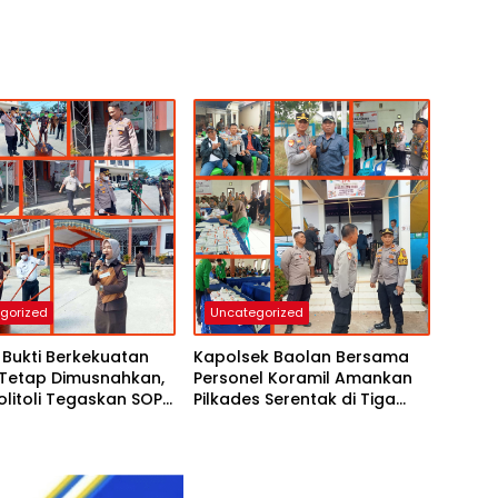
gorized
Uncategorized
Bukti Berkekuatan
Kapolsek Baolan Bersama
Tetap Dimusnahkan,
Personel Koramil Amankan
Tolitoli Tegaskan SOP
Pilkades Serentak di Tiga
olaan Babuk Sesuai
Desa