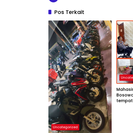
Pos Terkait
Uncate
Mahasis
Bosowa 
tempat
SIM sat
siang in
Uncategorized