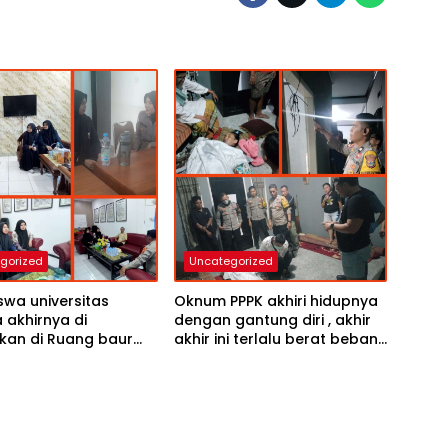
gorized
Uncategorized
wa universitas
Oknum PPPK akhiri hidupnya
akhirnya di
dengan gantung diri , akhir
kan di Ruang baur
akhir ini terlalu berat beban
lantas polres Tolitoli
hidup “Cerita korban
i
semasa hidup”