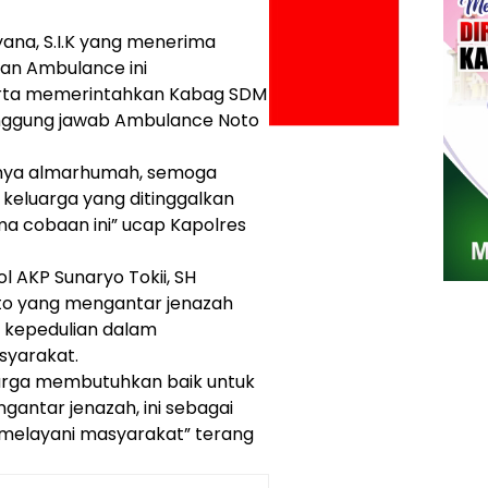
yana, S.I.K yang menerima
uan Ambulance ini
erta memerintahkan Kabag SDM
anggung jawab Ambulance Noto
alnya almarhumah, semoga
keluarga yang ditinggalkan
a cobaan ini” ucap Kapolres
l AKP Sunaryo Tokii, SH
o yang mengantar jenazah
k kepedulian dalam
yarakat.
arga membutuhkan baik untuk
antar jenazah, ini sebagai
 melayani masyarakat” terang