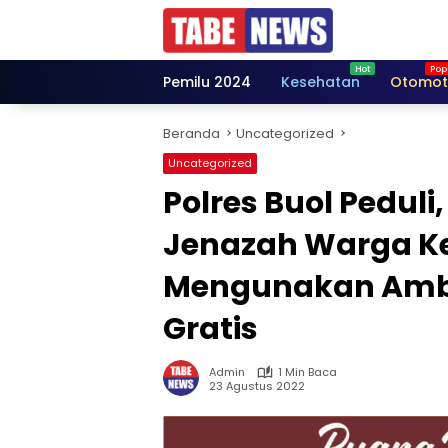
Langsung
ke
konten
Pemilu 2024
Kesehatan
Otomot
Beranda
Uncategorized
Uncategorized
Polres Buol Peduli
Jenazah Warga 
Mengunakan Ambu
Gratis
Admin
1 Min Baca
23 Agustus 2022