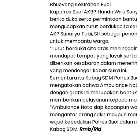
Bhuoyong Kelurahan Buol.
Kapolres Buol AKBP Handri Wira Suri
berita duka serta permintaan bant
mengucapkan turut berdukacita s
AKP Sunaryo Tokii, SH sebagai pen
untuk membantu warga.
“Turut berduka cita atas meningg
mendapat tempat yang layak serta 
diberikan kesabaran dalam menerim
yang mendengar kabar duka ini.
Sementara itu Kabag SDM Polres Buo
mengatakan bahwa Ambulance Not
dengan gratis ini merupakan bentu
memberikan pelayanan kepada mas
“Ambulance Noto siap kapanpun w
mengantar orang sakit maupun meng
wujud kepedulian Polres Buol dalam
Kabag SDM.
Rmb/Rid