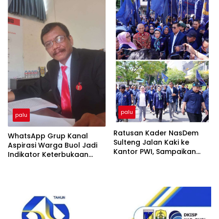
palu
palu
Ratusan Kader NasDem
WhatsApp Grup Kanal
Sulteng Jalan Kaki ke
Aspirasi Warga Buol Jadi
Kantor PWI, Sampaikan
Indikator Keterbukaan
Sikap atas Pemberitaan
Informasi Publik