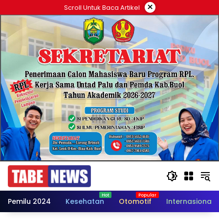
Langsung
×
Scroll Untuk Baca Artikel
ke
konten
Pemilu 2024
Kesehatan
Otomotif
Internasional