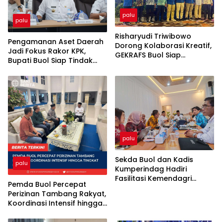
palu
palu
Risharyudi Triwibowo
Pengamanan Aset Daerah
Dorong Kolaborasi Kreatif,
Jadi Fokus Rakor KPK,
GEKRAFS Buol Siap
Bupati Buol Siap Tindak
Gerakkan Ekonomi Daerah
Lanjuti Rekomendasi
palu
Sekda Buol dan Kadis
palu
Kumperindag Hadiri
Fasilitasi Kemendagri
Pemda Buol Percepat
Terkait Dualisme
Perizinan Tambang Rakyat,
Kepengurusan Koptan
Koordinasi Intensif hingga
Plasma Amanah
Tingkat Provinsi