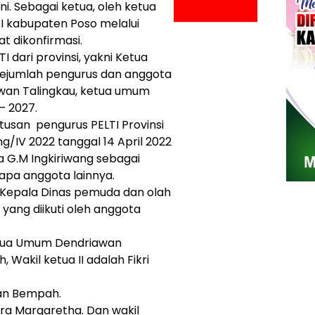
 ini. Sebagai ketua, oleh ketua
LTI kabupaten Poso melalui
t dikonfirmasi.
 dari provinsi, yakni Ketua
Sejumlah pengurus dan anggota
awan Talingkau, ketua umum
– 2027.
usan pengurus PELTI Provinsi
g/IV 2022 tanggal 14 April 2022
na G.M Ingkiriwang sebagai
pa anggota lainnya.
Kepala Dinas pemuda dan olah
ang diikuti oleh anggota
etua Umum Dendriawan
h, Wakil ketua II adalah Fikri
an Bempah.
hara Margaretha. Dan wakil