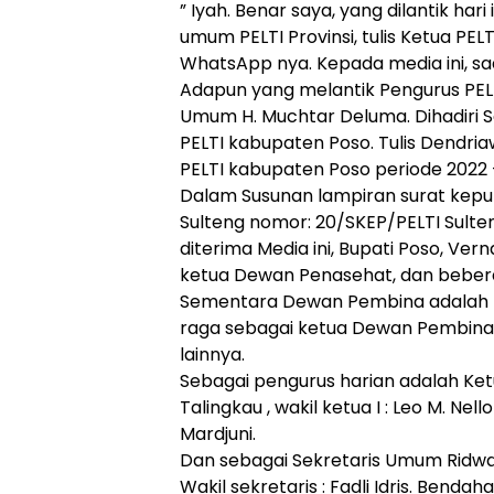
” Iyah. Benar saya, yang dilantik hari
umum PELTI Provinsi, tulis Ketua PE
WhatsApp nya. Kepada media ini, saa
Adapun yang melantik Pengurus PELTI
Umum H. Muchtar Deluma. Dihadiri 
PELTI kabupaten Poso. Tulis Dendri
PELTI kabupaten Poso periode 2022 
Dalam Susunan lampiran surat keput
Sulteng nomor: 20/SKEP/PELTI Sulten
diterima Media ini, Bupati Poso, Ver
ketua Dewan Penasehat, dan bebera
Sementara Dewan Pembina adalah 
raga sebagai ketua Dewan Pembina y
lainnya.
Sebagai pengurus harian adalah K
Talingkau , wakil ketua I : Leo M. Nello
Mardjuni.
Dan sebagai Sekretaris Umum Ridw
Wakil sekretaris : Fadli Idris. Benda