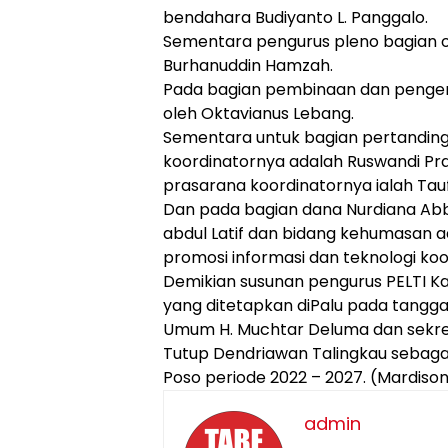
bendahara Budiyanto L. Panggalo.
Sementara pengurus pleno bagian or
Burhanuddin Hamzah.
Pada bagian pembinaan dan pengem
oleh Oktavianus Lebang.
Sementara untuk bagian pertandin
koordinatornya adalah Ruswandi Pra
prasarana koordinatornya ialah Ta
Dan pada bagian dana Nurdiana Abb
abdul Latif dan bidang kehumasan a
promosi informasi dan teknologi ko
Demikian susunan pengurus PELTI Ka
yang ditetapkan diPalu pada tanggal
Umum H. Muchtar Deluma dan sekre
Tutup Dendriawan Talingkau sebag
Poso periode 2022 – 2027. (Mardiso
admin