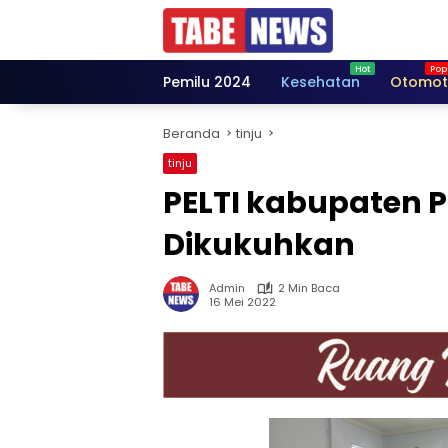
Langsung
ke
konten
Pemilu 2024
Kesehatan
Otomot
Beranda
tinju
tinju
PELTI kabupaten P
Dikukuhkan
Admin
2 Min Baca
16 Mei 2022