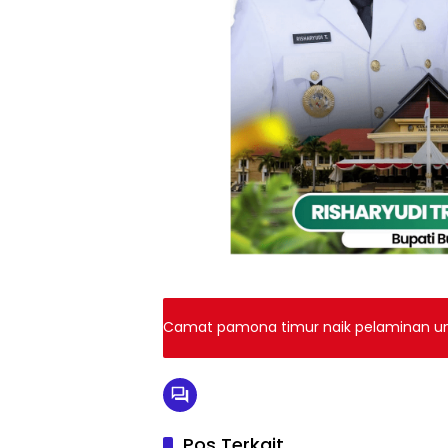
Camat pamona timur naik pelaminan un
Pos Terkait