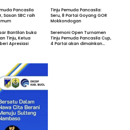
emuda Pancasila
Tinju Pemuda Pancasila:
r, Sasan SBC raih
Seru, 8 Partai Goyang GOR
 Umum
Mokkondogan
ar Bantilan buka
Seremoni Open Turnamen
an Tinju, Ketua
Tinju Pemuda Pancasila Cup,
 beri Apresiasi
4 Partai akan dimainkan
Malam Ini GOR Mokondogan