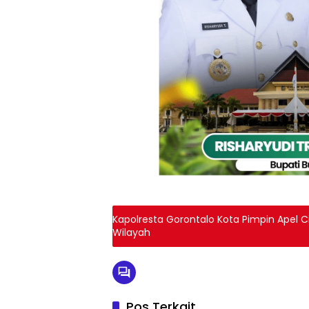
Kapolresta Gorontalo Kota Pimpin Apel 
Wilayah
Pos Terkait