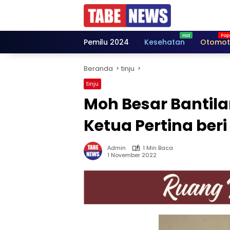
Langsung
ke
konten
Pemilu 2024
Kesehatan
Otomot
Beranda
tinju
tinju
Moh Besar Bantila
Ketua Pertina beri
Admin
1 Min Baca
1 November 2022