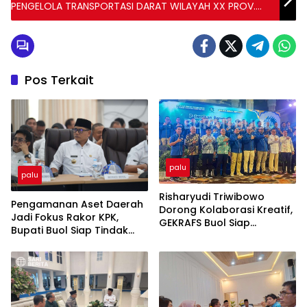
PENGELOLA TRANSPORTASI DARAT WILAYAH XX PROV.
SULTENG*
Pos Terkait
palu
palu
Risharyudi Triwibowo
Pengamanan Aset Daerah
Dorong Kolaborasi Kreatif,
Jadi Fokus Rakor KPK,
GEKRAFS Buol Siap
Bupati Buol Siap Tindak
Gerakkan Ekonomi Daerah
Lanjuti Rekomendasi