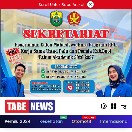
Langsung
×
Scroll Untuk Baca Artikel
ke
konten
Pemilu 2024
Kesehatan
Otomotif
Internasional