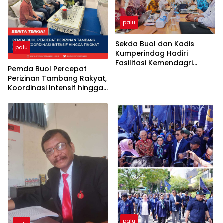
palu
Sekda Buol dan Kadis
palu
Kumperindag Hadiri
Fasilitasi Kemendagri
Pemda Buol Percepat
Terkait Dualisme
Perizinan Tambang Rakyat,
Kepengurusan Koptan
Koordinasi Intensif hingga
Plasma Amanah
Tingkat Provinsi
palu