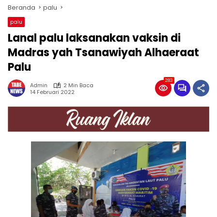
Beranda
palu
palu
Lanal palu laksanakan vaksin di
Madras yah Tsanawiyah Alhaeraat
Palu
283
Admin
2 Min Baca
14 Februari 2022