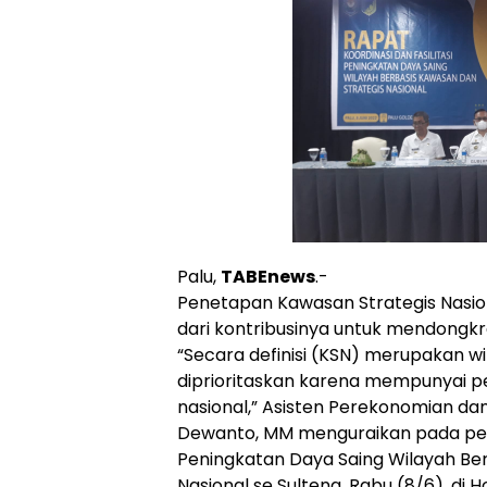
Palu,
TABEnews
.-
Penetapan Kawasan Strategis Nasiona
dari kontribusinya untuk mendongk
“Secara definisi (KSN) merupakan 
diprioritaskan karena mempunyai p
nasional,” Asisten Perekonomian d
Dewanto, MM menguraikan pada pem
Peningkatan Daya Saing Wilayah Ber
Nasional se Sulteng, Rabu (8/6), di H