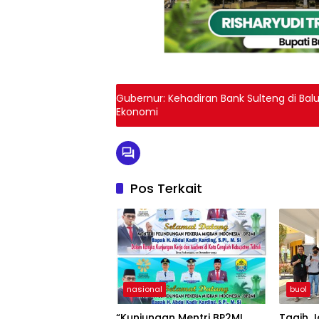
Gubernur: Kehadiran Bank Sulteng di Bal
Ekonomi
Pos Terkait
nasional
buol
“Kunjungan Mentri BP2MI,
Tagih J