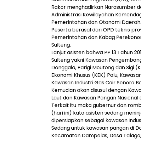
Rakor menghadirkan Narasumber dar
Administrasi Kewilayahan Kemendagr
Pemerintahan dan Otonomi Daerah
Peserta berasal dari OPD teknis pro
Pemerintahan dan Kabag Perekono
Sulteng.
Lanjut asisten bahwa PP 13 Tahun 2
Sulteng yakni Kawasan Pengembang
Donggala, Parigi Moutong dan Sigi 
Ekonomi Khusus (KEK) Palu, Kawasan 
Kawasan Industri Gas Cair Senoro B
Kemudian akan disusul dengan Kawas
Laut dan Kawasan Pangan Nasional d
Terkait itu maka gubernur dan ro
(hari ini) kata asisten sedang meninj
dipersiapkan sebagai kawasan indust
Sedang untuk kawasan pangan di Do
Kecamatan Dampelas, Desa Talaga,