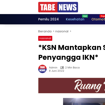
Langsung
ke
konten
Pemilu 2024
Kesehatan
Otomot
Beranda
nasional
nasional
*KSN Mantapkan S
Penyangga IKN*
Admin
2 Min Baca
8 Juni 2022