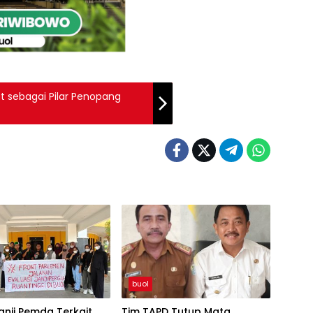
ut sebagai Pilar Penopang
buol
anji Pemda Terkait
Tim TAPD Tutup Mata