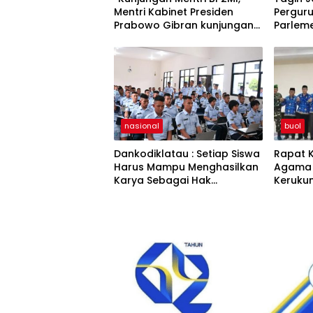
Mentri Kabinet Presiden
Perguru
Prabowo Gibran kunjungan
Parleme
kerja di Paddumpu, Putra
Demo Ha
Dampal Selatan”
Buol
nasional
buol
Dankodiklatau : Setiap Siswa
Rapat K
Harus Mampu Menghasilkan
Agama 
Karya Sebagai Hak
Kerukun
Kekayaan Intelektual