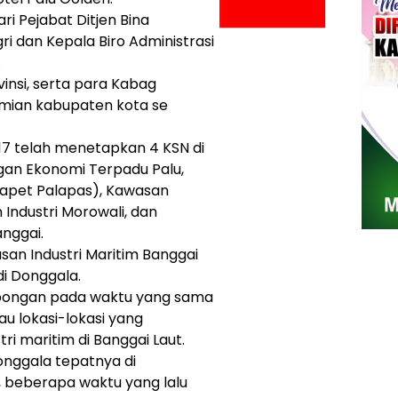
i Pejabat Ditjen Bina
i dan Kepala Biro Administrasi
.
vinsi, serta para Kabag
mian kabupaten kota se
017 telah menetapkan 4 KSN di
an Ekonomi Terpadu Palu,
(Kapet Palapas), Kawasan
Industri Morowali, dan
anggai.
an Industri Maritim Banggai
i Donggala.
mbongan pada waktu yang sama
au lokasi-lokasi yang
ri maritim di Banggai Laut.
nggala tepatnya di
 beberapa waktu yang lalu