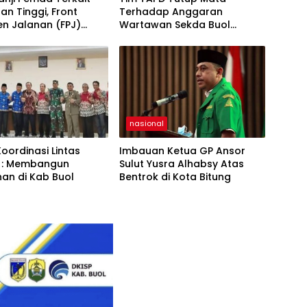
an Tinggi, Front
Terhadap Anggaran
n Jalanan (FPJ)
Wartawan Sekda Buol
ri Hardiknas di DPRD
Tinggalkan Luka Bagi
Jurnalis
nasional
oordinasi Lintas
Imbauan Ketua GP Ansor
: Membangun
Sulut Yusra Alhabsy Atas
an di Kab Buol
Bentrok di Kota Bitung