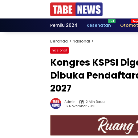
Langsung
ke
konten
Pemilu 2024
Kesehatan
Otomot
Beranda
nasional
nasional
Kongres KSPSI Dige
Dibuka Pendaftar
2027
Admin
2 Min Baca
16 November 2021