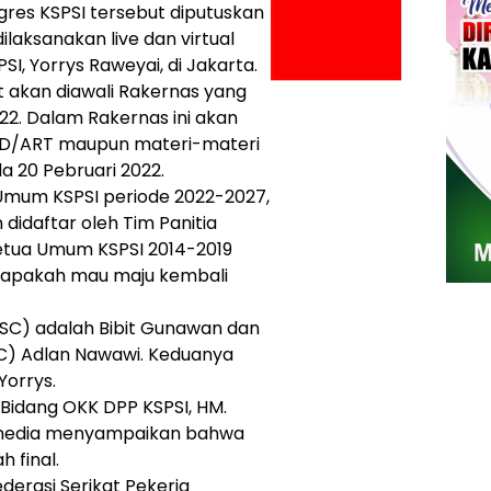
res KSPSI tersebut diputuskan
laksanakan live dan virtual
, Yorrys Raweyai, di Jakarta.
 akan diawali Rakernas yang
22. Dalam Rakernas ini akan
 AD/ART maupun materi-materi
a 20 Pebruari 2022.
Umum KSPSI periode 2022-2027,
didaftar oleh Tim Panitia
 Ketua Umum KSPSI 2014-2019
 apakah mau maju kembali
SC) adalah Bibit Gunawan dan
C) Adlan Nawawi. Keduanya
Yorrys.
Bidang OKK DPP KSPSI, HM.
eh media menyampaikan bahwa
 final.
derasi Serikat Pekerja