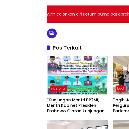
Airin calonkan diri Ketum purna paskibra
Pos Terkait
nasional
buol
“Kunjungan Mentri BP2MI,
Tagih J
Mentri Kabinet Presiden
Perguru
Prabowo Gibran kunjungan
Parleme
kerja di Paddumpu, Putra
Demo Ha
Dampal Selatan”
Buol