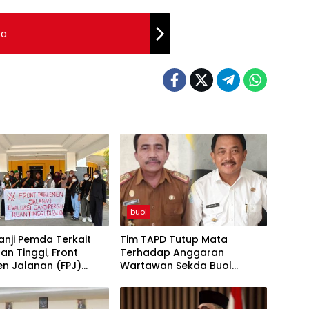
ka
buol
anji Pemda Terkait
Tim TAPD Tutup Mata
an Tinggi, Front
Terhadap Anggaran
n Jalanan (FPJ)
Wartawan Sekda Buol
ri Hardiknas di DPRD
Tinggalkan Luka Bagi
Jurnalis