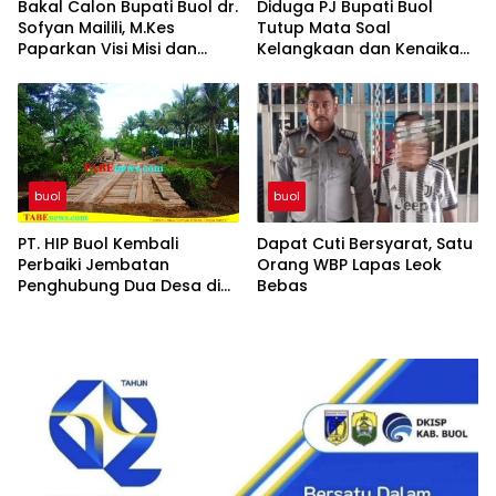
Bakal Calon Bupati Buol dr.
Diduga PJ Bupati Buol
Sofyan Mailili, M.Kes
Tutup Mata Soal
Paparkan Visi Misi dan
Kelangkaan dan Kenaikan
Program Menuju
Gas Elpiji 3 Kg di Tingkat
Pembangunan Buol
Pangkalan dan Pengecer
Berkelanjutan
buol
buol
PT. HIP Buol Kembali
Dapat Cuti Bersyarat, Satu
Perbaiki Jembatan
Orang WBP Lapas Leok
Penghubung Dua Desa di
Bebas
Kecamatan Bukal