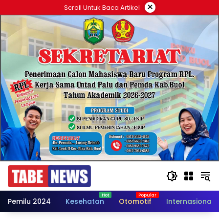
Langsung
×
Scroll Untuk Baca Artikel
ke
konten
Pemilu 2024
Kesehatan
Otomotif
Internasional