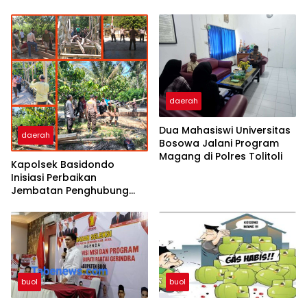
daerah
Dua Mahasiswi Universitas
daerah
Bosowa Jalani Program
Magang di Polres Tolitoli
Kapolsek Basidondo
Inisiasi Perbaikan
Jembatan Penghubung
Dua Dusun di Desa
Kayulompa
buol
buol