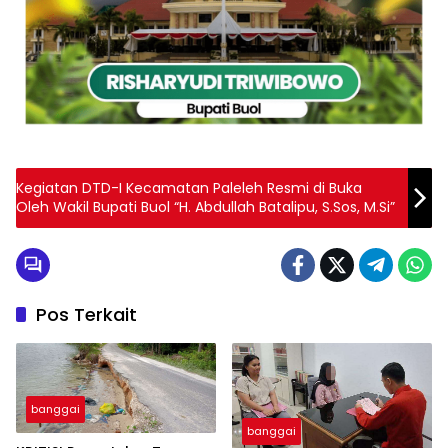
Kegiatan DTD-I Kecamatan Paleleh Resmi di Buka
Oleh Wakil Bupati Buol “H. Abdullah Batalipu, S.Sos, M.Si”
Pos Terkait
banggai
banggai