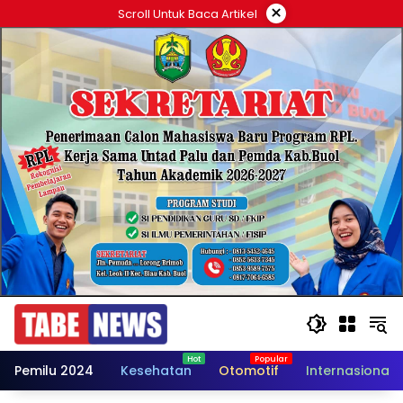
Langsung
×
Scroll Untuk Baca Artikel
ke
konten
Pemilu 2024
Kesehatan
Otomotif
Internasional