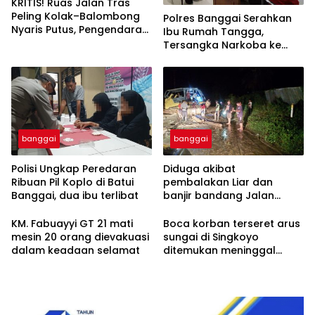
KRITIS! Ruas Jalan Tras
Peling Kolak–Balombong
Polres Banggai Serahkan
Nyaris Putus, Pengendara
Ibu Rumah Tangga,
Terancam Celaka
Tersangka Narkoba ke
Kejaksaan
banggai
banggai
Polisi Ungkap Peredaran
Diduga akibat
Ribuan Pil Koplo di Batui
pembalakan Liar dan
Banggai, dua ibu terlibat
banjir bandang Jalan
trans Sulawesi Lumpuh
Total di Desa Huhak
KM. Fabuayyi GT 21 mati
Boca korban terseret arus
mesin 20 orang dievakuasi
sungai di Singkoyo
dalam keadaan selamat
ditemukan meninggal
Dunia