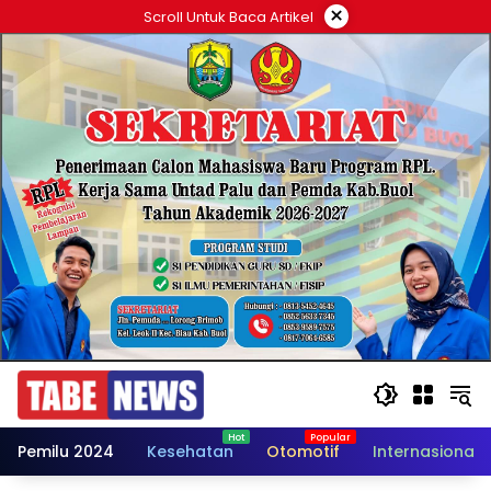
Langsung
×
Scroll Untuk Baca Artikel
ke
konten
Pemilu 2024
Kesehatan
Otomotif
Internasional