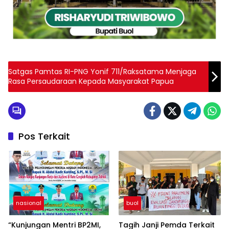
Satgas Pamtas RI-PNG Yonif 711/Raksatama Menjaga
Rasa Persaudaraan Kepada Masyarakat Papua
Pos Terkait
nasional
buol
“Kunjungan Mentri BP2MI,
Tagih Janji Pemda Terkait