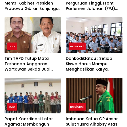
Mentri Kabinet Presiden
Perguruan Tinggi, Front
Prabowo Gibran kunjungan
Parlemen Jalanan (FPJ)
kerja di Paddumpu, Putra
Demo Hari Hardiknas di
Dampal Selatan”
DPRD Buol
buol
nasional
Tim TAPD Tutup Mata
Dankodiklatau : Setiap
Terhadap Anggaran
Siswa Harus Mampu
Wartawan Sekda Buol
Menghasilkan Karya
Tinggalkan Luka Bagi
Sebagai Hak Kekayaan
Jurnalis
Intelektual
buol
nasional
Rapat Koordinasi Lintas
Imbauan Ketua GP Ansor
Agama : Membangun
Sulut Yusra Alhabsy Atas