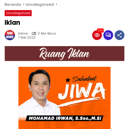
Beranda
Uncategorized
Uncategorized
Iklan
234
Admin
0 Min Baca
7 Mei 2023