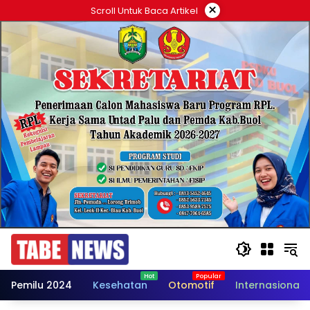
Langsung
×
Scroll Untuk Baca Artikel
ke
konten
Pemilu 2024
Kesehatan
Otomotif
Internasional