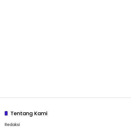
Tentang Kami