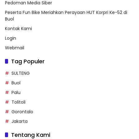
Redaksi
Pedoman Media Siber
Peserta Fun Bike Meriahkan Perayaan HUT Korpri Ke-52 di
Buol
Kontak Kami
Login
Webmail
Tag Populer
SULTENG
Buol
Palu
Tolitoli
Gorontalo
Jakarta