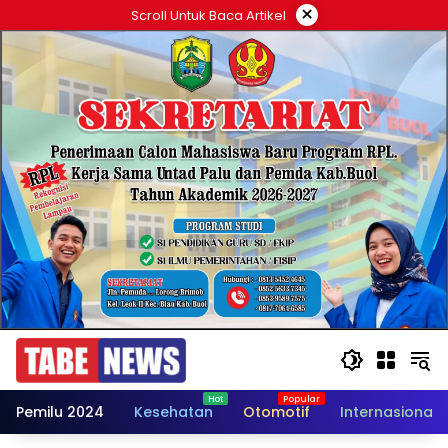
Langsung
×
Scroll Untuk Baca Artikel
ke
konten
Pemilu 2024
Kesehatan
Otomotif
Internasional