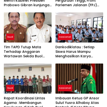
Mentri Kabinet Presiden
Perguruan Tinggi, Front
Prabowo Gibran kunjungan
Parlemen Jalanan (FPJ)
kerja di Paddumpu, Putra
Demo Hari Hardiknas di
Dampal Selatan”
DPRD Buol
buol
nasional
Tim TAPD Tutup Mata
Dankodiklatau : Setiap
Terhadap Anggaran
Siswa Harus Mampu
Wartawan Sekda Buol
Menghasilkan Karya
Tinggalkan Luka Bagi
Sebagai Hak Kekayaan
Jurnalis
Intelektual
buol
nasional
Rapat Koordinasi Lintas
Imbauan Ketua GP Ansor
Agama : Membangun
Sulut Yusra Alhabsy Atas