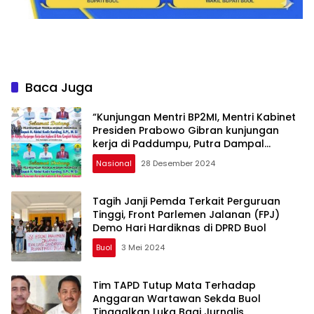
Baca Juga
“Kunjungan Mentri BP2MI, Mentri Kabinet
Presiden Prabowo Gibran kunjungan
kerja di Paddumpu, Putra Dampal
Selatan”
Nasional
28 Desember 2024
Tagih Janji Pemda Terkait Perguruan
Tinggi, Front Parlemen Jalanan (FPJ)
Demo Hari Hardiknas di DPRD Buol
Buol
3 Mei 2024
Tim TAPD Tutup Mata Terhadap
Anggaran Wartawan Sekda Buol
Tinggalkan Luka Bagi Jurnalis