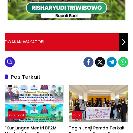
DOAKAN WAKATOBI
Pos Terkait
nasional
buol
“Kunjungan Mentri BP2MI,
Tagih Janji Pemda Terkait