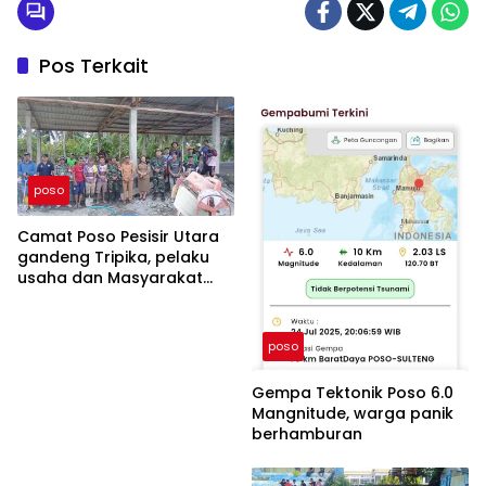
Pos Terkait
poso
Camat Poso Pesisir Utara
gandeng Tripika, pelaku
usaha dan Masyarakat
bangun Tribun diDesa
Tambarana.
poso
Gempa Tektonik Poso 6.0
Mangnitude, warga panik
berhamburan