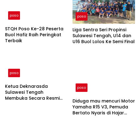
poso
poso
STQH Poso Ke-28 Peserta
Liga Sentra Seri Propinsi
Buol Hafiz Raih Peringkat
Sulawesi Tengah, U14 dan
Terbaik
U16 Buol Lolos Ke Semi Final
poso
Ketua Deknarasda
poso
Sulawesi Tengah
Membuka Secara Resmi
Diduga mau mencuri Motor
Pameran Dan Pasar Rakyat
Yamaha R15 V3, Pemuda
Serta Mengunjungi
Bertato Nyaris di Hajar
Langsung Stan Kabupaten
Warga
Buol