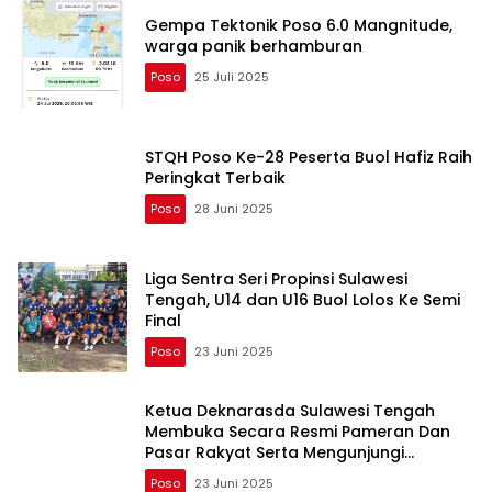
Baca Juga
Camat Poso Pesisir Utara gandeng
Tripika, pelaku usaha dan Masyarakat
bangun Tribun diDesa Tambarana.
Poso
6 Agustus 2025
Gempa Tektonik Poso 6.0 Mangnitude,
warga panik berhamburan
Poso
25 Juli 2025
STQH Poso Ke-28 Peserta Buol Hafiz Raih
Peringkat Terbaik
Poso
28 Juni 2025
Liga Sentra Seri Propinsi Sulawesi