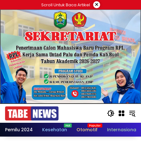
Langsung
×
Scroll Untuk Baca Artikel
ke
konten
Pemilu 2024
Kesehatan
Otomotif
Internasional