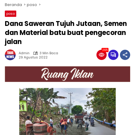
Beranda
poso
poso
Dana Saweran Tujuh Jutaan, Semen
dan Material batu buat pengecoran
jalan
265
Admin
3 Min Baca
29 Agustus 2022