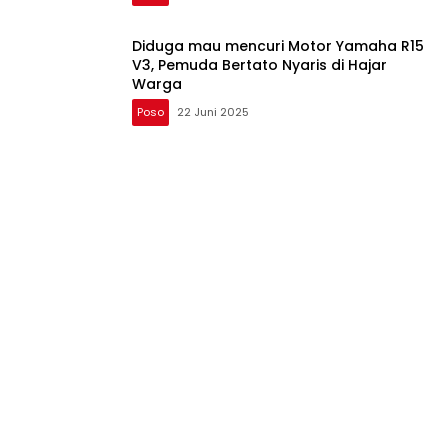
Tengah, U14 dan U16 Buol Lolos Ke Semi
Final
Poso
23 Juni 2025
Ketua Deknarasda Sulawesi Tengah
Membuka Secara Resmi Pameran Dan
Pasar Rakyat Serta Mengunjungi
Langsung Stan Kabupaten Buol
Poso
23 Juni 2025
Diduga mau mencuri Motor Yamaha R15
V3, Pemuda Bertato Nyaris di Hajar
Warga
Poso
22 Juni 2025