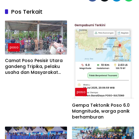
Pos Terkait
poso
Camat Poso Pesisir Utara
gandeng Tripika, pelaku
usaha dan Masyarakat
bangun Tribun diDesa
Tambarana.
poso
Gempa Tektonik Poso 6.0
Mangnitude, warga panik
berhamburan