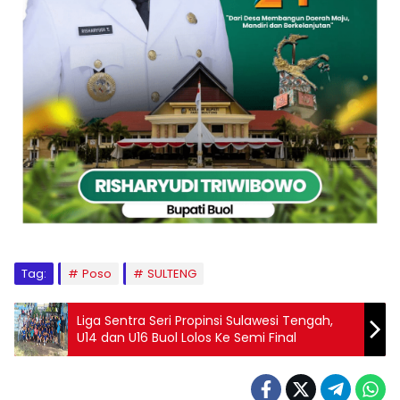
Tag:
Poso
SULTENG
Liga Sentra Seri Propinsi Sulawesi Tengah,
U14 dan U16 Buol Lolos Ke Semi Final