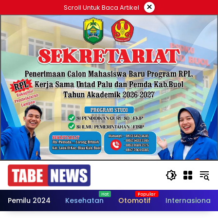
Langsung
×
Scroll Untuk Baca Artikel
ke
konten
Pemilu 2024
Kesehatan
Otomotif
Internasional