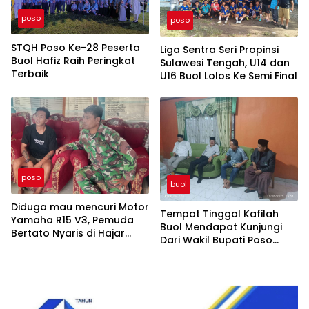
poso
poso
STQH Poso Ke-28 Peserta
Liga Sentra Seri Propinsi
Buol Hafiz Raih Peringkat
Sulawesi Tengah, U14 dan
Terbaik
U16 Buol Lolos Ke Semi Final
poso
buol
Diduga mau mencuri Motor
Tempat Tinggal Kafilah
Yamaha R15 V3, Pemuda
Buol Mendapat Kunjungi
Bertato Nyaris di Hajar
Dari Wakil Bupati Poso
Warga
Suharto Kandar