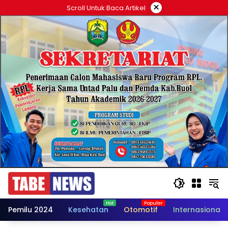
Langsung
×
Scroll Untuk Baca Artikel
ke
konten
Pemilu 2024
Kesehatan
Otomotif
Internasional