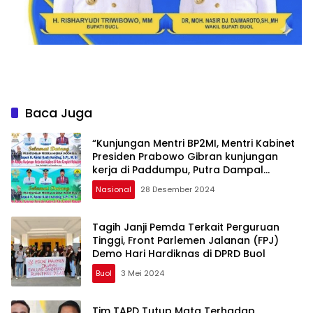
Baca Juga
“Kunjungan Mentri BP2MI, Mentri Kabinet
Presiden Prabowo Gibran kunjungan
kerja di Paddumpu, Putra Dampal
Selatan”
Nasional
28 Desember 2024
Tagih Janji Pemda Terkait Perguruan
Tinggi, Front Parlemen Jalanan (FPJ)
Demo Hari Hardiknas di DPRD Buol
Buol
3 Mei 2024
Tim TAPD Tutup Mata Terhadap