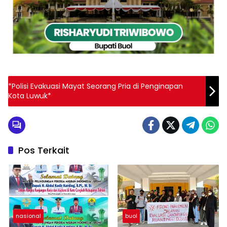
*Polisi Evakuasi Mayat Seorang Pria di Penginapan
Kota Luwuk*
Pos Terkait
nasional
buol