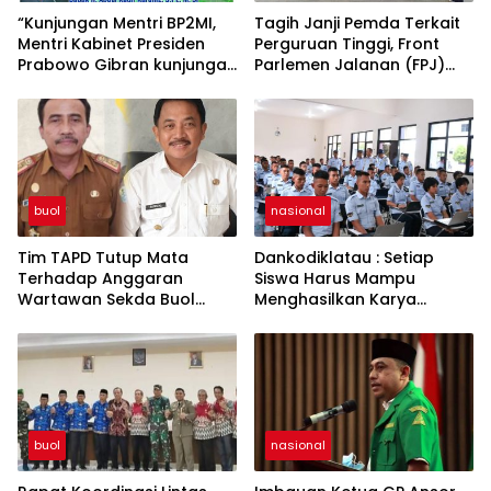
“Kunjungan Mentri BP2MI,
Tagih Janji Pemda Terkait
Mentri Kabinet Presiden
Perguruan Tinggi, Front
Prabowo Gibran kunjungan
Parlemen Jalanan (FPJ)
kerja di Paddumpu, Putra
Demo Hari Hardiknas di
Dampal Selatan”
DPRD Buol
buol
nasional
Tim TAPD Tutup Mata
Dankodiklatau : Setiap
Terhadap Anggaran
Siswa Harus Mampu
Wartawan Sekda Buol
Menghasilkan Karya
Tinggalkan Luka Bagi
Sebagai Hak Kekayaan
Jurnalis
Intelektual
buol
nasional