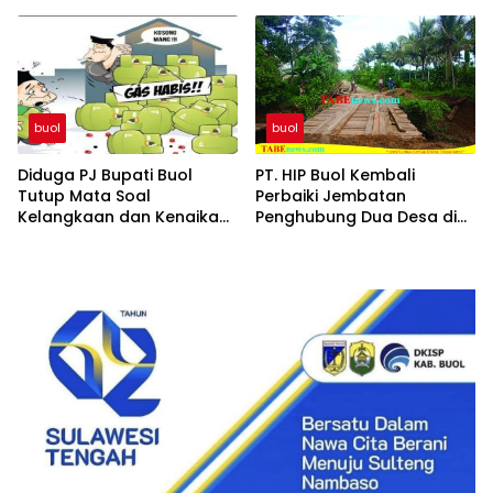
Berkelanjutan
buol
buol
Diduga PJ Bupati Buol
PT. HIP Buol Kembali
Tutup Mata Soal
Perbaiki Jembatan
Kelangkaan dan Kenaikan
Penghubung Dua Desa di
Gas Elpiji 3 Kg di Tingkat
Kecamatan Bukal
Pangkalan dan Pengecer