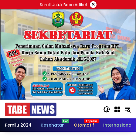
Langsung
×
Scroll Untuk Baca Artikel
ke
konten
Pemilu 2024
Kesehatan
Otomotif
Internasional