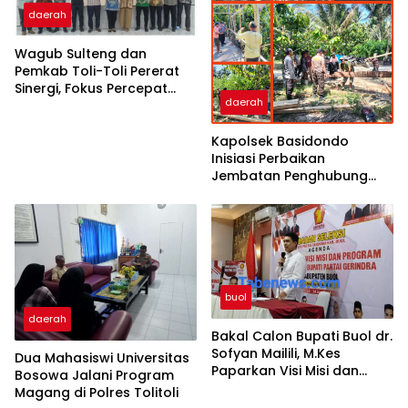
daerah
Wagub Sulteng dan
Pemkab Toli-Toli Pererat
Sinergi, Fokus Percepat
daerah
Pembangunan Daerah
Kapolsek Basidondo
Inisiasi Perbaikan
Jembatan Penghubung
Dua Dusun di Desa
Kayulompa
buol
daerah
Bakal Calon Bupati Buol dr.
Sofyan Mailili, M.Kes
Dua Mahasiswi Universitas
Paparkan Visi Misi dan
Bosowa Jalani Program
Program Menuju
Magang di Polres Tolitoli
Pembangunan Buol