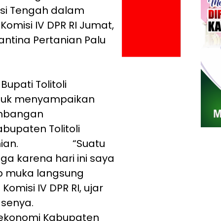
si Tengah dalam
omisi IV DPR RI Jumat,
rantina Pertanian Palu
pati Tolitoli
tuk menyampaikan
embangan
upaten Tolitoli
pertanian. “Suatu
a karena hari ini saya
p muka langsung
misi IV DPR RI, ujar
persentasenya.
ekonomi Kabupaten