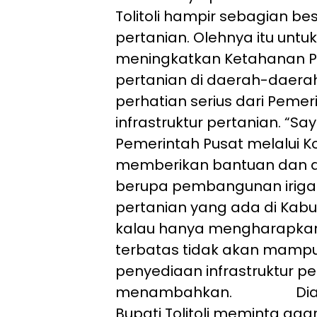
Tolitoli hampir sebagian be
pertanian. Olehnya itu unt
meningkatkan Ketahanan P
pertanian di daerah-daer
perhatian serius dari Peme
infrastruktur pertanian. “S
Pemerintah Pusat melalui Ko
memberikan bantuan dan du
berupa pembangunan irigas
pertanian yang ada di Kabup
kalau hanya mengharapka
terbatas tidak akan mamp
penyediaan infrastruktur p
menambahkan. Diakhi
Bupati Tolitoli meminta ag