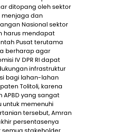
sar ditopang oleh sektor
uk menjaga dan
angan Nasional sektor
ah harus mendapat
rintah Pusat terutama
aya berharap agar
misi IV DPR RI dapat
kungan infrastruktur
i bagi lahan-lahan
aten Tolitoli, karena
n APBD yang sangat
u untuk memenuhi
ertanian tersebut, Amran
r persentasenya
ar semua stakeholder