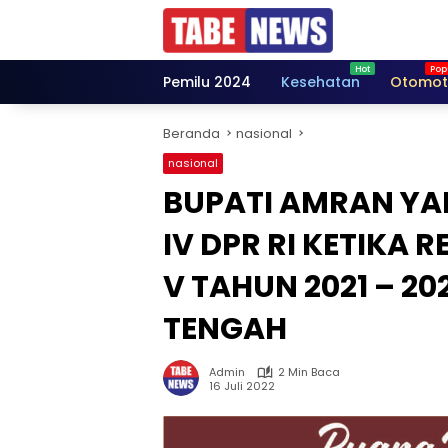
Langsung
ke
konten
Pemilu 2024
Kesehatan
Otomot
Beranda
nasional
nasional
BUPATI AMRAN YA
IV DPR RI KETIKA
V TAHUN 2021 – 20
TENGAH
Admin
2 Min Baca
16 Juli 2022