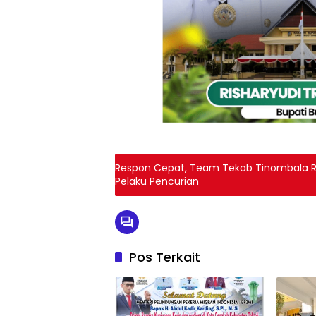
Respon Cepat, Team Tekab Tinombala R
Pelaku Pencurian
Pos Terkait