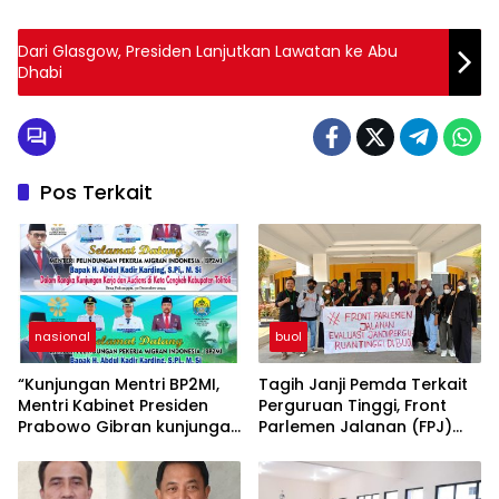
Dari Glasgow, Presiden Lanjutkan Lawatan ke Abu
Dhabi
Pos Terkait
nasional
buol
“Kunjungan Mentri BP2MI,
Tagih Janji Pemda Terkait
Mentri Kabinet Presiden
Perguruan Tinggi, Front
Prabowo Gibran kunjungan
Parlemen Jalanan (FPJ)
kerja di Paddumpu, Putra
Demo Hari Hardiknas di
Dampal Selatan”
DPRD Buol