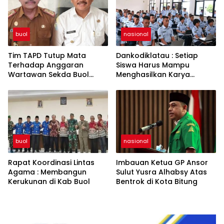
buol
nasional
Tim TAPD Tutup Mata
Dankodiklatau : Setiap
Terhadap Anggaran
Siswa Harus Mampu
Wartawan Sekda Buol
Menghasilkan Karya
Tinggalkan Luka Bagi
Sebagai Hak Kekayaan
Jurnalis
Intelektual
buol
nasional
Rapat Koordinasi Lintas
Imbauan Ketua GP Ansor
Agama : Membangun
Sulut Yusra Alhabsy Atas
Kerukunan di Kab Buol
Bentrok di Kota Bitung