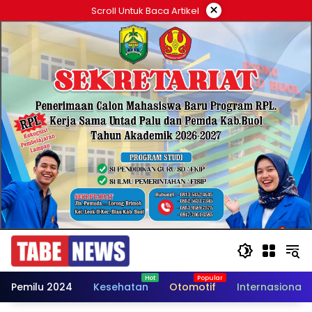
Langsung
×
Scroll Untuk Baca Artikel
ke
konten
Pemilu 2024
Kesehatan
Otomotif
Internasional