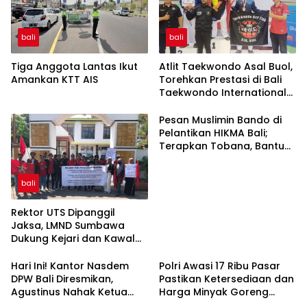
bali
bali
Tiga Anggota Lantas Ikut
Atlit Taekwondo Asal Buol,
Amankan KTT AIS
Torehkan Prestasi di Bali
Taekwondo International
Championship 2023
Pesan Muslimin Bando di
Pelantikan HIKMA Bali;
Terapkan Tobana, Bantu
Pemerintah
bali
Rektor UTS Dipanggil
Jaksa, LMND Sumbawa
Dukung Kejari dan Kawal
Proses Hukum Kasus
Pemotongan Beasiswa
Hari Ini! Kantor Nasdem
Polri Awasi 17 Ribu Pasar
Bidikmisi
DPW Bali Diresmikan,
Pastikan Ketersediaan dan
Agustinus Nahak Ketua
Harga Minyak Goreng
BAHU NASDEM Bali
Terjaga