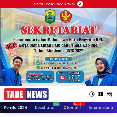
Langsung
×
Scroll Untuk Baca Artikel
ke
konten
Pemilu 2024
Kesehatan
Otomotif
Internasional