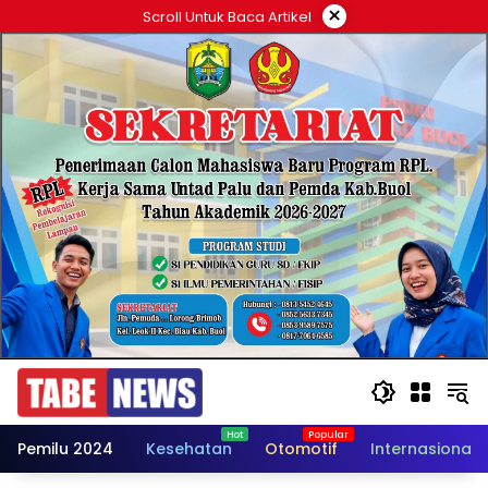
Langsung
×
Scroll Untuk Baca Artikel
ke
konten
Pemilu 2024
Kesehatan
Otomotif
Internasional