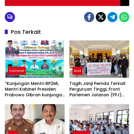
Pos Terkait
nasional
buol
“Kunjungan Mentri BP2MI,
Tagih Janji Pemda Terkait
Mentri Kabinet Presiden
Perguruan Tinggi, Front
Prabowo Gibran kunjungan
Parlemen Jalanan (FPJ)
kerja di Paddumpu, Putra
Demo Hari Hardiknas di
Dampal Selatan”
DPRD Buol