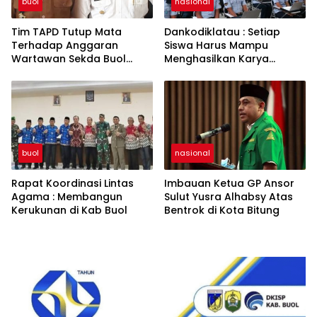
buol
nasional
Tim TAPD Tutup Mata
Dankodiklatau : Setiap
Terhadap Anggaran
Siswa Harus Mampu
Wartawan Sekda Buol
Menghasilkan Karya
Tinggalkan Luka Bagi
Sebagai Hak Kekayaan
Jurnalis
Intelektual
buol
nasional
Rapat Koordinasi Lintas
Imbauan Ketua GP Ansor
Agama : Membangun
Sulut Yusra Alhabsy Atas
Kerukunan di Kab Buol
Bentrok di Kota Bitung