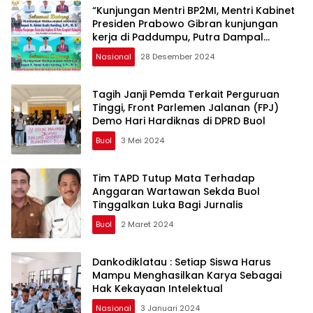
“Kunjungan Mentri BP2MI, Mentri Kabinet
Presiden Prabowo Gibran kunjungan
kerja di Paddumpu, Putra Dampal
Selatan”
Nasional
28 Desember 2024
Tagih Janji Pemda Terkait Perguruan
Tinggi, Front Parlemen Jalanan (FPJ)
Demo Hari Hardiknas di DPRD Buol
Buol
3 Mei 2024
Tim TAPD Tutup Mata Terhadap
Anggaran Wartawan Sekda Buol
Tinggalkan Luka Bagi Jurnalis
Buol
2 Maret 2024
Dankodiklatau : Setiap Siswa Harus
Mampu Menghasilkan Karya Sebagai
Hak Kekayaan Intelektual
Nasional
3 Januari 2024