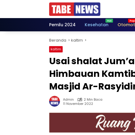
Langsung
ke
konten
Pemilu 2024
Kesehatan
Otomot
Beranda
kaltim
kaltim
Usai shalat Jum’a
Himbauan Kamti
Masjid Ar-Rasyidi
Admin
2 Min Baca
11 November 2022