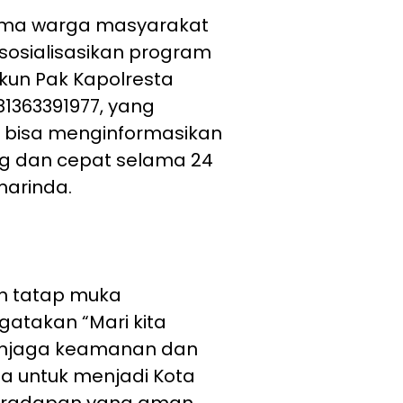
sama warga masyarakat
osialisasikan program
kun Pak Kapolresta
1363391977, yang
 bisa menginformasikan
g dan cepat selama 24
marinda.
an tatap muka
atakan “Mari kita
njaga keamanan dan
da untuk menjadi Kota
Peradapan yang aman