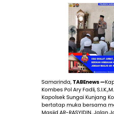
Samarinda,
TABEnews —
Kap
Kombes Pol Ary Fadli, S.I.K.,M
Kapolsek Sungai Kunjang K
bertatap muka bersama m
Masjid AR-RASYIDIN, Jalan J