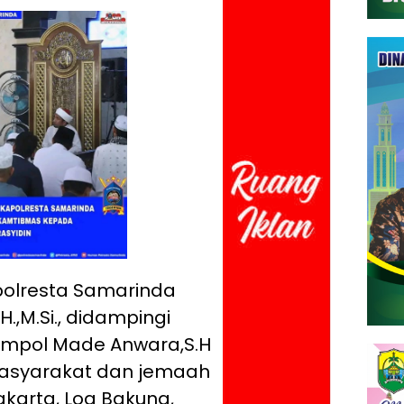
olresta Samarinda
.H.,M.Si., didampingi
ompol Made Anwara,S.H
asyarakat dan jemaah
akarta, Loa Bakung,