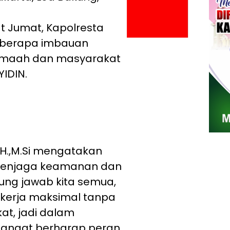
t Jumat, Kapolresta
berapa imbauan
emaah dan masyarakat
YIDIN.
,M.H.,M.Si mengatakan
menjaga keamanan dan
gung jawab kita semua,
bekerja maksimal tanpa
at, jadi dalam
sangat berharap peran