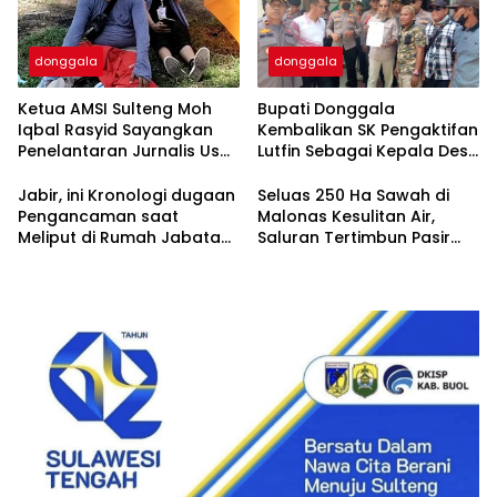
donggala
donggala
Ketua AMSI Sulteng Moh
Bupati Donggala
Iqbal Rasyid Sayangkan
Kembalikan SK Pengaktifan
Penelantaran Jurnalis Usai
Lutfin Sebagai Kepala Desa
Peliputan Peresmian KPN
Maran, Di PTUN Palu
Jabir, ini Kronologi dugaan
Seluas 250 Ha Sawah di
Pengancaman saat
Malonas Kesulitan Air,
Meliput di Rumah Jabatan
Saluran Tertimbun Pasir
Bupati Donggala
dan Lumpur