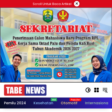
Langsung
×
Scroll Untuk Baca Artikel
ke
konten
Pemilu 2024
Kesehatan
Otomotif
Internasional