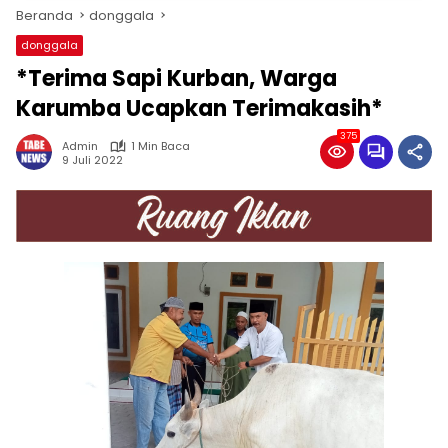
Beranda
donggala
donggala
*Terima Sapi Kurban, Warga
Karumba Ucapkan Terimakasih*
375
Admin
1 Min Baca
9 Juli 2022