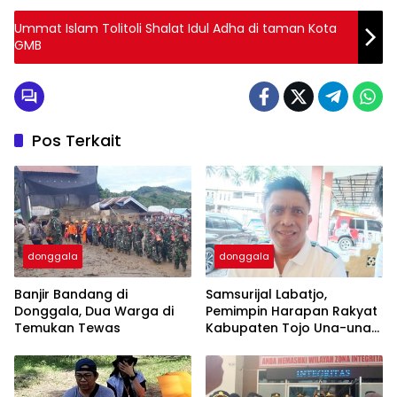
Ummat Islam Tolitoli Shalat Idul Adha di taman Kota
GMB
Pos Terkait
donggala
donggala
Banjir Bandang di
Samsurijal Labatjo,
Donggala, Dua Warga di
Pemimpin Harapan Rakyat
Temukan Tewas
Kabupaten Tojo Una-una
bertekad Tuntaskan
Kemiskinan