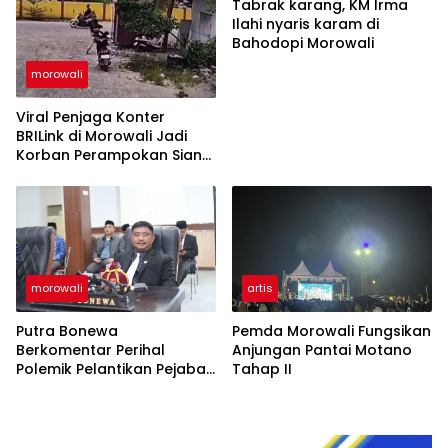
Tabrak karang, KM Irma
Ilahi nyaris karam di
Bahodopi Morowali
morowali
Viral Penjaga Konter
BRILink di Morowali Jadi
Korban Perampokan Siang
Hari, Uang Rp13 Juta
Dibawa Kabur
morowali
artis
Putra Bonewa
Pemda Morowali Fungsikan
Berkomentar Perihal
Anjungan Pantai Motano
Polemik Pelantikan Pejabat
Tahap II
Di Morowali