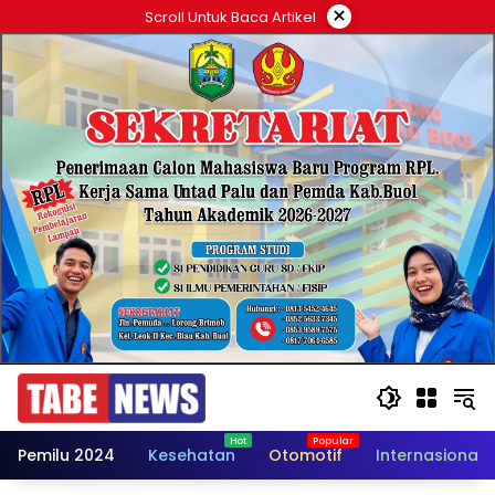
Langsung
×
Scroll Untuk Baca Artikel
ke
konten
Pemilu 2024
Kesehatan
Otomotif
Internasional