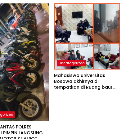
Uncategorized
Mahasiswa universitas
Bosowa akhirnya di
tempatkan di Ruang baur
SIM satlantas polres Tolitoli
siang ini
gorized
LANTAS POLRES
LI PIMPIN LANGSUNG
 MOTOR KNALPOT