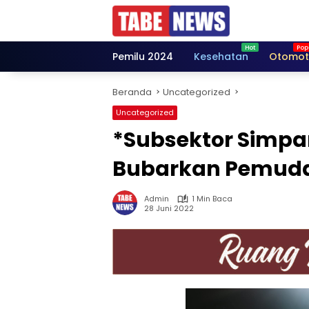
Langsung
ke
konten
Pemilu 2024
Kesehatan
Otomot
Beranda
Uncategorized
Uncategorized
*Subsektor Simpa
Bubarkan Pemuda
Admin
1 Min Baca
28 Juni 2022