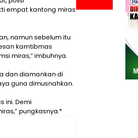
, polisi
i empat kantong miras
an, namun sebelum itu
pesan kamtibmas
si miras,” imbuhnya.
ta dan diamankan di
aya guna dimusnahkan.
s ini. Demi
ras,” pungkasnya.*