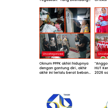
Bola, Bukan Kaki!”
BOGAR,
TIDUR 
HARI
Uncategorized
Uncate
Oknum PPPK akhiri hidupnya
“Anggo
dengan gantung diri , akhir
HUT Ke
akhir ini terlalu berat beban
2026 sa
hidup “Cerita korban
cantik 
semasa hidup”
Samir 
kenali”