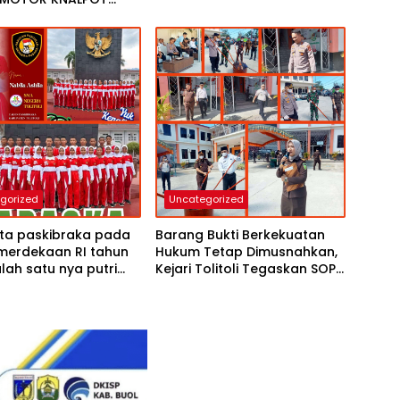
INGINKAN WARGA
NYAMAN DI MALAM
gorized
Uncategorized
ta paskibraka pada
Barang Bukti Berkekuatan
merdekaan RI tahun
Hukum Tetap Dimusnahkan,
lah satu nya putri
Kejari Tolitoli Tegaskan SOP
Kapolsek Baolan IPTU
Pengelolaan Babuk Sesuai
Muhammad SH MH yuk
Aturan