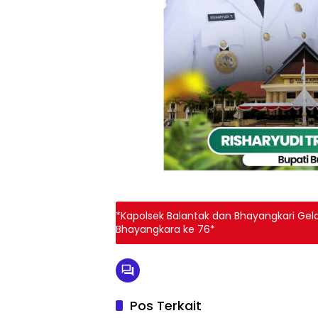
*Kapolsek Balantak dan Bhayangkari Gel
Bhayangkara ke 76*
Pos Terkait