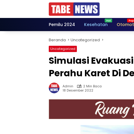
Langsung
ke
konten
Pemilu 2024
Kesehatan
Otomot
Beranda
Uncategorized
Uncategorized
Simulasi Evakuas
Perahu Karet Di D
Admin
2 Min Baca
18 Desember 2022