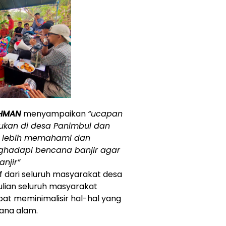
HMAN
menyampaikan
“ucapan
akukan di desa Panimbul dan
n lebih memahami dan
hadapi bencana banjir agar
njir”
f dari seluruh masyarakat desa
lian seluruh masyarakat
pat meminimalisir hal-hal yang
cana alam.