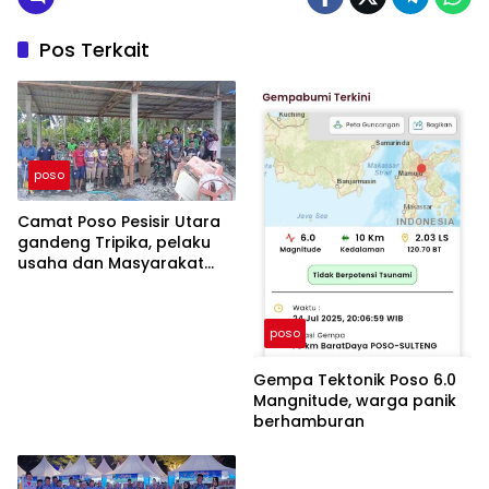
Pos Terkait
poso
Camat Poso Pesisir Utara
gandeng Tripika, pelaku
usaha dan Masyarakat
bangun Tribun diDesa
Tambarana.
poso
Gempa Tektonik Poso 6.0
Mangnitude, warga panik
berhamburan