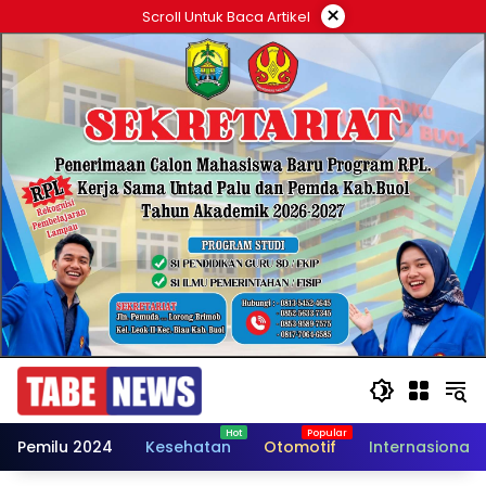
Langsung
×
Scroll Untuk Baca Artikel
ke
konten
Pemilu 2024
Kesehatan
Otomotif
Internasional