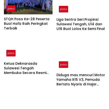
poso
poso
STQH Poso Ke-28 Peserta
Liga Sentra Seri Propinsi
Buol Hafiz Raih Peringkat
Sulawesi Tengah, U14 dan
Terbaik
U16 Buol Lolos Ke Semi Final
poso
Ketua Deknarasda
poso
Sulawesi Tengah
Membuka Secara Resmi
Diduga mau mencuri Motor
Pameran Dan Pasar Rakyat
Yamaha R15 V3, Pemuda
Serta Mengunjungi
Bertato Nyaris di Hajar
Langsung Stan Kabupaten
Warga
Buol