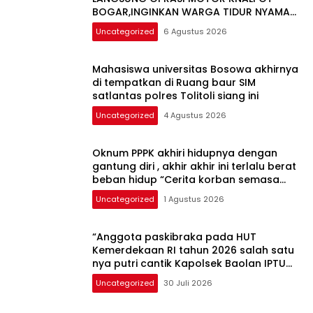
BOGAR,INGINKAN WARGA TIDUR NYAMAN
DI MALAM HARI
Uncategorized
6 Agustus 2026
Mahasiswa universitas Bosowa akhirnya
di tempatkan di Ruang baur SIM
satlantas polres Tolitoli siang ini
Uncategorized
4 Agustus 2026
Oknum PPPK akhiri hidupnya dengan
gantung diri , akhir akhir ini terlalu berat
beban hidup “Cerita korban semasa
hidup”
Uncategorized
1 Agustus 2026
“Anggota paskibraka pada HUT
Kemerdekaan RI tahun 2026 salah satu
nya putri cantik Kapolsek Baolan IPTU
Samir Muhammad SH MH yuk kenali”
Uncategorized
30 Juli 2026