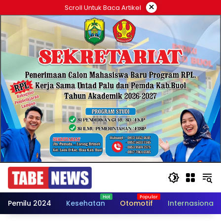
Langsung
×
Scroll Untuk Baca Artikel
ke
konten
Pemilu 2024
Kesehatan
Otomotif
Internasional