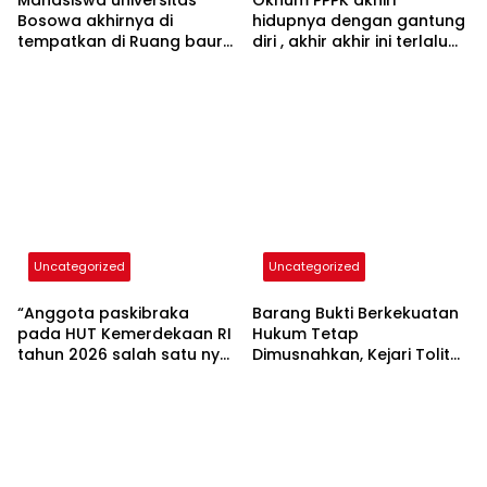
Mahasiswa universitas
Oknum PPPK akhiri
Bosowa akhirnya di
hidupnya dengan gantung
tempatkan di Ruang baur
diri , akhir akhir ini terlalu
SIM satlantas polres
berat beban hidup “Cerita
Tolitoli siang ini
korban semasa hidup”
Uncategorized
Uncategorized
“Anggota paskibraka
Barang Bukti Berkekuatan
pada HUT Kemerdekaan RI
Hukum Tetap
tahun 2026 salah satu nya
Dimusnahkan, Kejari Tolitoli
putri cantik Kapolsek
Tegaskan SOP
Baolan IPTU Samir
Pengelolaan Babuk Sesuai
Muhammad SH MH yuk
Aturan
kenali”