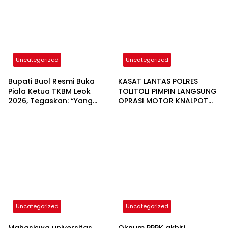
Uncategorized
Uncategorized
Bupati Buol Resmi Buka
KASAT LANTAS POLRES
Piala Ketua TKBM Leok
TOLITOLI PIMPIN LANGSUNG
2026, Tegaskan: “Yang
OPRASI MOTOR KNALPOT
Ditendang Bola, Bukan
BOGAR,INGINKAN WARGA
Kaki!”
TIDUR NYAMAN DI MALAM
HARI
Uncategorized
Uncategorized