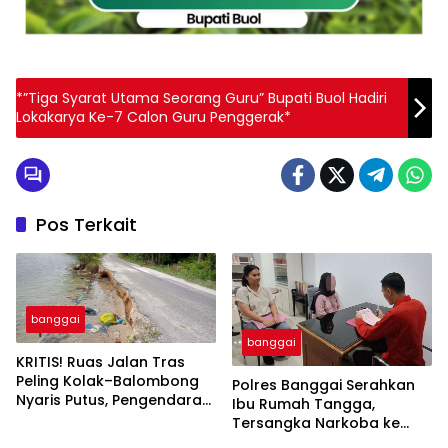
*”Tiga Syarat Utama Seorang Guru” Bupati Buol Hadiri
Lokakarya Ke-7 Calon Guru Penggerak*
Pos Terkait
banggai
banggai
KRITIS! Ruas Jalan Tras
Peling Kolak–Balombong
Polres Banggai Serahkan
Nyaris Putus, Pengendara
Ibu Rumah Tangga,
Terancam Celaka
Tersangka Narkoba ke
Kejaksaan