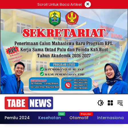
Langsung
×
Scroll Untuk Baca Artikel
ke
konten
Pemilu 2024
Kesehatan
Otomotif
Internasional