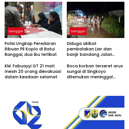
banggai
banggai
Polisi Ungkap Peredaran
Diduga akibat
Ribuan Pil Koplo di Batui
pembalakan Liar dan
Banggai, dua ibu terlibat
banjir bandang Jalan
trans Sulawesi Lumpuh
Total di Desa Huhak
KM. Fabuayyi GT 21 mati
Boca korban terseret arus
mesin 20 orang dievakuasi
sungai di Singkoyo
dalam keadaan selamat
ditemukan meninggal
Dunia