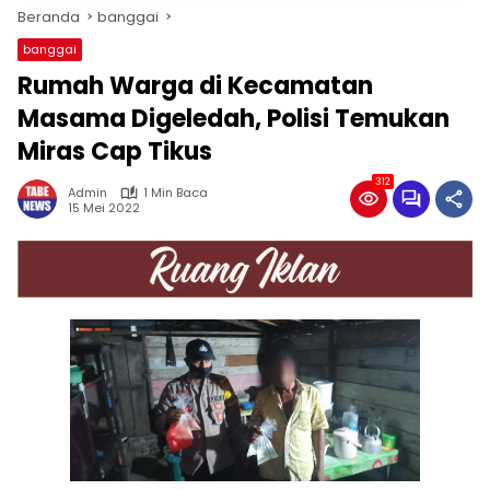
Beranda
banggai
banggai
Rumah Warga di Kecamatan
Masama Digeledah, Polisi Temukan
Miras Cap Tikus
312
Admin
1 Min Baca
15 Mei 2022