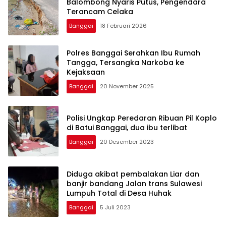
Balombong Nyaris Putus, Pengendara
Terancam Celaka
Banggai
18 Februari 2026
Polres Banggai Serahkan Ibu Rumah
Tangga, Tersangka Narkoba ke
Kejaksaan
Banggai
20 November 2025
Polisi Ungkap Peredaran Ribuan Pil Koplo
di Batui Banggai, dua ibu terlibat
Banggai
20 Desember 2023
Diduga akibat pembalakan Liar dan
banjir bandang Jalan trans Sulawesi
Lumpuh Total di Desa Huhak
Banggai
5 Juli 2023