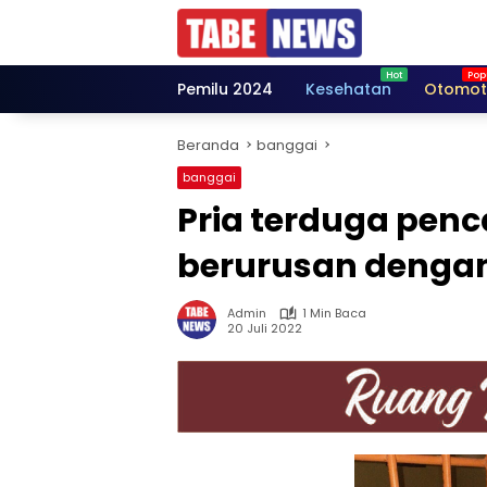
Langsung
ke
konten
Pemilu 2024
Kesehatan
Otomot
Beranda
banggai
banggai
Pria terduga penc
berurusan dengan 
Admin
1 Min Baca
20 Juli 2022