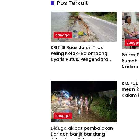
Pos Terkait
banggai
bangg
KRITIS! Ruas Jalan Tras
Peling Kolak–Balombong
Polres 
Nyaris Putus, Pengendara
Rumah 
Terancam Celaka
Narkob
KM. Fab
mesin 2
dalam 
banggai
Diduga akibat pembalakan
Liar dan banjir bandang