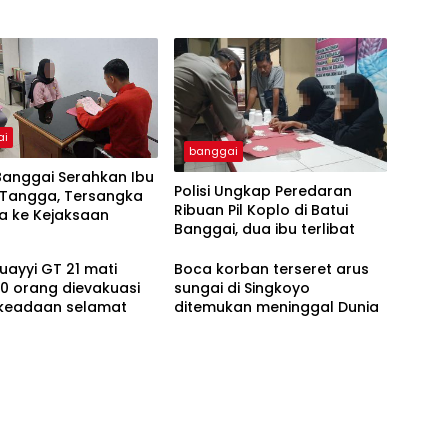
ai
banggai
Banggai Serahkan Ibu
Polisi Ungkap Peredaran
Tangga, Tersangka
Ribuan Pil Koplo di Batui
a ke Kejaksaan
Banggai, dua ibu terlibat
uayyi GT 21 mati
Boca korban terseret arus
0 orang dievakuasi
sungai di Singkoyo
keadaan selamat
ditemukan meninggal Dunia