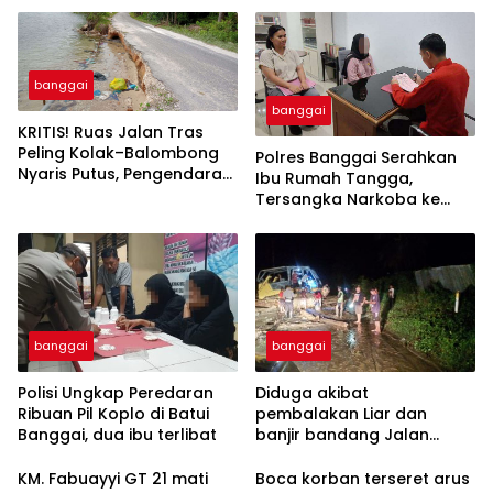
banggai
banggai
KRITIS! Ruas Jalan Tras
Peling Kolak–Balombong
Polres Banggai Serahkan
Nyaris Putus, Pengendara
Ibu Rumah Tangga,
Terancam Celaka
Tersangka Narkoba ke
Kejaksaan
banggai
banggai
Polisi Ungkap Peredaran
Diduga akibat
Ribuan Pil Koplo di Batui
pembalakan Liar dan
Banggai, dua ibu terlibat
banjir bandang Jalan
trans Sulawesi Lumpuh
Total di Desa Huhak
KM. Fabuayyi GT 21 mati
Boca korban terseret arus