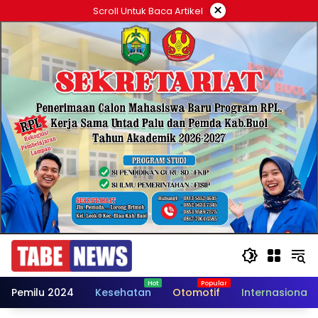
Langsung
×
Scroll Untuk Baca Artikel
ke
konten
Pemilu 2024
Kesehatan
Otomotif
Internasional