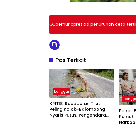
Gubernur apresiasi penurunan desa terti
Pos Terkait
banggai
bangg
KRITIS! Ruas Jalan Tras
Peling Kolak–Balombong
Polres 
Nyaris Putus, Pengendara
Rumah 
Terancam Celaka
Narkob