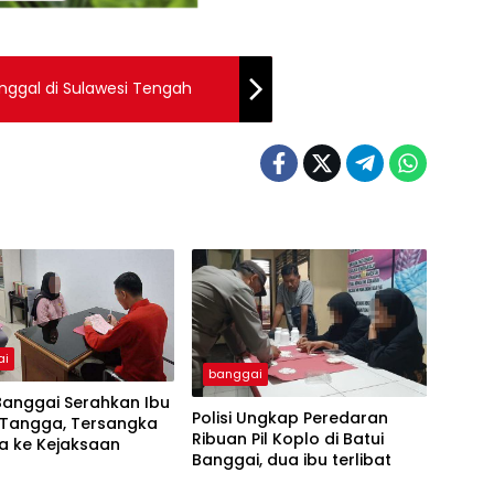
nggal di Sulawesi Tengah
ai
banggai
Banggai Serahkan Ibu
Polisi Ungkap Peredaran
Tangga, Tersangka
Ribuan Pil Koplo di Batui
a ke Kejaksaan
Banggai, dua ibu terlibat