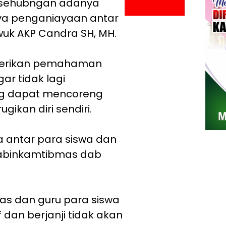
 sehubngan adanya
nya penganiayaan antar
wuk AKP Candra SH, MH.
iberikan pemahaman
r tidak lagi
ng dapat mencoreng
ikan diri sendiri.
a antar para siswa dan
habinkamtibmas dab
s dan guru para siswa
dan berjanji tidak akan