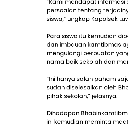
“Kami mendapat informasi
persoalan tentang terjadi
siswa,” ungkap Kapolsek Lu
Para siswa itu kemudian d
dan imbauan kamtibmas aga
mengulangi perbuatan ya
nama baik sekolah dan merug
“Ini hanya salah paham saj
sudah diselesaikan oleh B
pihak sekolah,” jelasnya.
Dihadapan Bhabinkamtibma
ini kemudian meminta maaf 