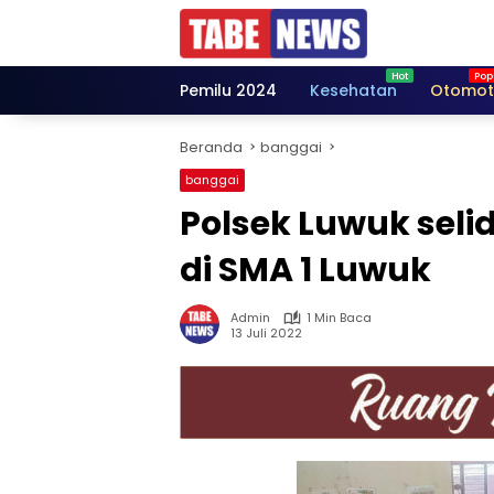
Langsung
ke
konten
Pemilu 2024
Kesehatan
Otomot
Beranda
banggai
banggai
Polsek Luwuk seli
di SMA 1 Luwuk
Admin
1 Min Baca
13 Juli 2022