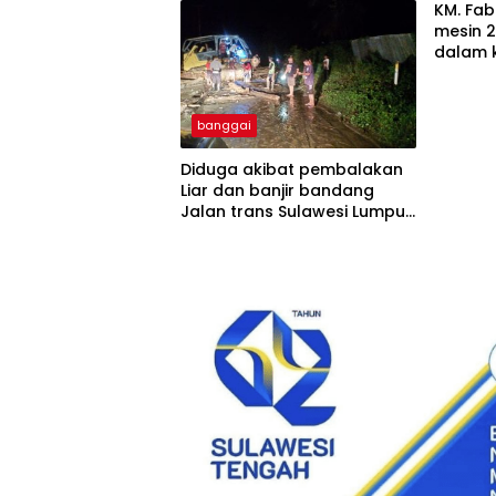
KM. Fab
mesin 2
dalam 
banggai
Diduga akibat pembalakan
Liar dan banjir bandang
Jalan trans Sulawesi Lumpuh
Total di Desa Huhak