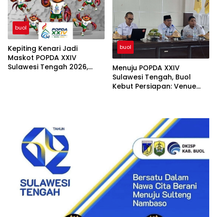
buol
buol
Kepiting Kenari Jadi
Maskot POPDA XXIV
Sulawesi Tengah 2026,
Menuju POPDA XXIV
Buol Angkat Kekayaan
Sulawesi Tengah, Buol
Alam dan Siap Sambut 700
Kebut Persiapan: Venue
Peserta
Nyaris Selesai, UMKM Ikut
Tumbuh