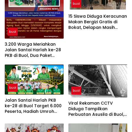
buol
15 Siswa Diduga Keracunan
Makan Bergizi Gratis di
Bokat, Delapan Masih
buol
Dirawat di Puskesmas
3.200 Warga Meriahkan
Jalan Santai Harlah ke-28
PKB di Buol, Dua Paket
Umroh dan Sepeda Motor
Jadi Rebutan
buol
buol
Jalan Santai Harlah PKB
Viral Rekaman CCTV
ke-28 di Buol Target 6.000
Diduga Tampilkan
Peserta, Hadiah Umroh
Perbuatan Asusila di Buol,
dan Sepeda Motor
Warga Minta Aparat
Lakukan Penyelidikan