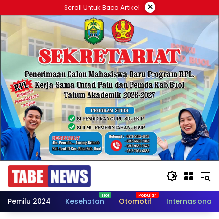
Langsung
×
Scroll Untuk Baca Artikel
ke
konten
Pemilu 2024
Kesehatan
Otomotif
Internasional