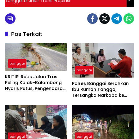
Tunggal di Jalur Trans Propinsi
Pos Terkait
banggai
banggai
KRITIS! Ruas Jalan Tras
Peling Kolak–Balombong
Polres Banggai Serahkan
Nyaris Putus, Pengendara
Ibu Rumah Tangga,
Terancam Celaka
Tersangka Narkoba ke
Kejaksaan
banggai
banggai