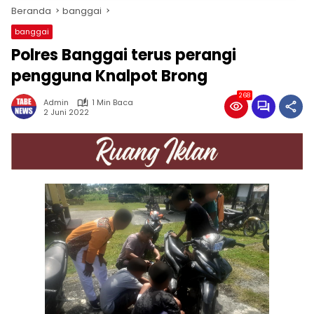
Beranda
banggai
banggai
Polres Banggai terus perangi
pengguna Knalpot Brong
268
Admin
1 Min Baca
2 Juni 2022