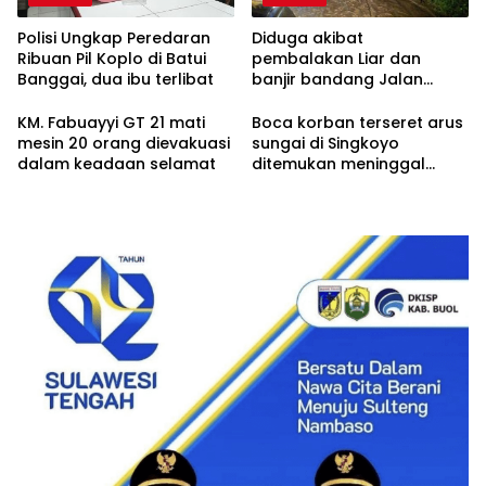
Polisi Ungkap Peredaran
Diduga akibat
Ribuan Pil Koplo di Batui
pembalakan Liar dan
Banggai, dua ibu terlibat
banjir bandang Jalan
trans Sulawesi Lumpuh
Total di Desa Huhak
KM. Fabuayyi GT 21 mati
Boca korban terseret arus
mesin 20 orang dievakuasi
sungai di Singkoyo
dalam keadaan selamat
ditemukan meninggal
Dunia